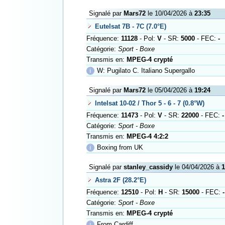
Signalé par
Mars72
le 10/04/2026 à
23:35
Eutelsat 7B - 7C (7.0°E)
Fréquence:
11128
- Pol:
V
- SR:
5000
- FEC:
-
Catégorie:
Sport - Boxe
Transmis en:
MPEG-4 crypté
ℹ
W: Pugilato C. Italiano Supergallo
Signalé par
Mars72
le 05/04/2026 à
19:24
Intelsat 10-02 / Thor 5 - 6 - 7 (0.8°W)
Fréquence:
11473
- Pol:
V
- SR:
22000
- FEC:
-
Catégorie:
Sport - Boxe
Transmis en:
MPEG-4 4:2:2
ℹ
Boxing from UK
Signalé par
stanley_cassidy
le 04/04/2026 à
1
Astra 2F (28.2°E)
Fréquence:
12510
- Pol:
H
- SR:
15000
- FEC:
-
Catégorie:
Sport - Boxe
Transmis en:
MPEG-4 crypté
ℹ
From Cardiff