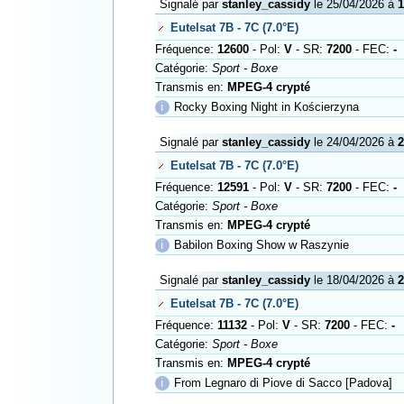
Signalé par
stanley_cassidy
le 25/04/2026 à
1
Eutelsat 7B - 7C (7.0°E)
Fréquence:
12600
- Pol:
V
- SR:
7200
- FEC:
-
Catégorie:
Sport - Boxe
Transmis en:
MPEG-4 crypté
ℹ
Rocky Boxing Night in Kościerzyna
Signalé par
stanley_cassidy
le 24/04/2026 à
2
Eutelsat 7B - 7C (7.0°E)
Fréquence:
12591
- Pol:
V
- SR:
7200
- FEC:
-
Catégorie:
Sport - Boxe
Transmis en:
MPEG-4 crypté
ℹ
Babilon Boxing Show w Raszynie
Signalé par
stanley_cassidy
le 18/04/2026 à
2
Eutelsat 7B - 7C (7.0°E)
Fréquence:
11132
- Pol:
V
- SR:
7200
- FEC:
-
Catégorie:
Sport - Boxe
Transmis en:
MPEG-4 crypté
ℹ
From Legnaro di Piove di Sacco [Padova]