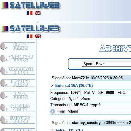
Signalé par
Mars72
le 10/05/2026 à
20:05
Eutelsat 16A (16.0°E)
Fréquence:
10974
- Pol:
V
- SR:
9600
- FEC:
-
Catégorie:
Sport - Boxe
Transmis en:
MPEG-4 crypté
ℹ
From Poland
Signalé par
stanley_cassidy
le 09/05/2026 à
2
Astra 1 (19.2°E)