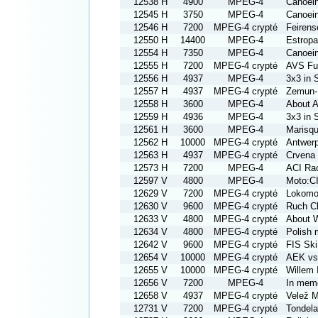
12538 H
4900
MPEG-4
Canoein
12545 H
3750
MPEG-4
Canoein
12546 H
7200
MPEG-4 crypté
Feirens
12550 H
14400
MPEG-4
Estropa
12554 H
7350
MPEG-4
Canoein
12555 H
7200
MPEG-4 crypté
AVS Fut
12556 H
4937
MPEG-4
3x3 in 
12557 H
4937
MPEG-4 crypté
Zemun-
12558 H
3600
MPEG-4
About A
12559 H
4936
MPEG-4
3x3 in 
12561 H
3600
MPEG-4
Marisqu
12562 H
10000
MPEG-4 crypté
Antwerp
12563 H
4937
MPEG-4 crypté
Crvena
12573 H
7200
MPEG-4
ACI Ra
12597 V
4800
MPEG-4
Moto:CI
12629 V
7200
MPEG-4 crypté
Lokomot
12630 V
9600
MPEG-4 crypté
Ruch C
12633 V
4800
MPEG-4 crypté
About 
12634 V
4800
MPEG-4 crypté
Polish
12642 V
9600
MPEG-4 crypté
FIS Sk
12654 V
10000
MPEG-4 crypté
AEK vs 
12655 V
10000
MPEG-4 crypté
Willem 
12656 V
7200
MPEG-4
In memo
12658 V
4937
MPEG-4 crypté
Velež M
12731 V
7200
MPEG-4 crypté
Tondela