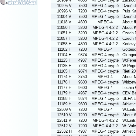
10989 V
4800
MPEG-4 crypté
Zachodn
10995 V
7500
MPEG-4 crypté
Dzień d
10996 V
7200
MPEG-4 crypté
Puls Ka
11004 V
7500
MPEG-4 crypté
Dzień d
11018 V
4600
MPEG-4
About f
11050 H
3200
MPEG-4 4:2:2
About K
11051 H
3200
MPEG-4 4:2:2
Czech 
11057 H
3200
MPEG-4 4:2:2
Czech 
11058 H
4800
MPEG-4 4:2:2
Karlovy
11102 H
7200
MPEG-4
Gottesd
11104 H
9874
MPEG-4 crypté
Oktagon
11125 H
4937
MPEG-4 crypté
W:Feren
11135 H
7200
MPEG-4 crypté
W:Pogo
11165 H
9874
MPEG-4 crypté
Rieti 2
11174 H
3750
MPEG-4
About M
11176 H
9600
MPEG-4 crypté
Widzew 
11177 H
9600
MPEG-4
Lechia
11179 H
4937
MPEG-4 crypté
CEV Bea
11188 H
9874
MPEG-4 crypté
UEFA Eu
11189 H
9600
MPEG-4 crypté
Athleti
12509 V
7200
MPEG-4
W:Eintr
12510 V
7200
MPEG-4 crypté
About 
12511 V
7200
MPEG-4 4:2:2
W:Eintr
12512 V
7200
MPEG-4 4:2:2
W: Val
12532 H
4937
MPEG-4 crypté
Athleti