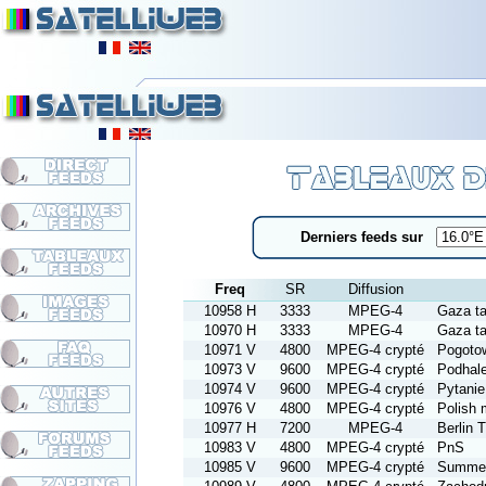
Derniers feeds sur
Freq
SR
Diffusion
10958 H
3333
MPEG-4
Gaza ta
10970 H
3333
MPEG-4
Gaza ta
10971 V
4800
MPEG-4 crypté
Pogoto
10973 V
9600
MPEG-4 crypté
Podhale
10974 V
9600
MPEG-4 crypté
Pytanie
10976 V
4800
MPEG-4 crypté
Polish
10977 H
7200
MPEG-4
Berlin 
10983 V
4800
MPEG-4 crypté
PnS
10985 V
9600
MPEG-4 crypté
Summer 