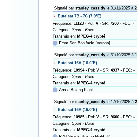
Signalé par
stanley_cassidy
le 01/11/2025 à
2
Eutelsat 7B - 7C (7.0°E)
Fréquence:
11123
- Pol:
V
- SR:
7200
- FEC:
-
Catégorie:
Sport - Boxe
Transmis en:
MPEG-4 crypté
ℹ
From San Bonifacio [Verona]
Signalé par
stanley_cassidy
le 31/10/2025 à
1
Eutelsat 16A (16.0°E)
Fréquence:
10994
- Pol:
V
- SR:
4937
- FEC:
-
Catégorie:
Sport - Boxe
Transmis en:
MPEG-4 crypté
ℹ
Arena Boxing Fight
Signalé par
stanley_cassidy
le 17/10/2025 à
2
Eutelsat 16A (16.0°E)
Fréquence:
10985
- Pol:
V
- SR:
9600
- FEC:
-
Catégorie:
Sport - Boxe
Transmis en:
MPEG-4 crypté
ℹ
PZB Suzuki Boxing Night 37