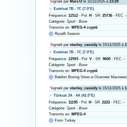
Signalé par
Mars72
le 15/11/2025 à
23:29
Eutelsat 7B - 7C (7.0°E)
Fréquence:
11512
- Pol:
H
- SR:
25736
- FEC:
-
Catégorie:
Sport - Boxe
Transmis en:
MPEG-4 crypté
ℹ
Riyadh Season
Signalé par
stanley_cassidy
le 15/11/2025 à
1
Eutelsat 7B - 7C (7.0°E)
Fréquence:
12593
- Pol:
V
- SR:
9600
- FEC:
-
Catégorie:
Sport - Boxe
Transmis en:
MPEG-4 crypté
ℹ
Babilon Boxing Show w Ożarowie Mazowie
Signalé par
stanley_cassidy
le 15/11/2025 à
1
Türksat 3A - 4A (42.0°E)
Fréquence:
11195
- Pol:
H
- SR:
2222
- FEC:
-
Catégorie:
Sport - Boxe
Transmis en:
MPEG-4
ℹ
From Turkey