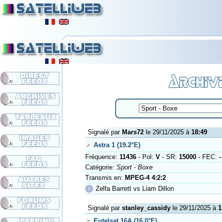
Signalé par
Mars72
le 29/11/2025 à
18:49
Astra 1 (19.2°E)
Fréquence:
11436
- Pol:
V
- SR:
15000
- FEC:
-
Catégorie:
Sport - Boxe
Transmis en:
MPEG-4 4:2:2
ℹ
Zelfa Barrett vs Liam Dillon
Signalé par
stanley_cassidy
le 29/11/2025 à
1
Eutelsat 16A (16.0°E)