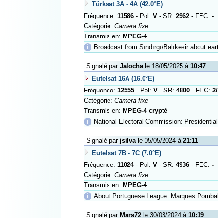
Türksat 3A - 4A (42.0°E)
Fréquence:
11586
- Pol:
V
- SR:
2962
- FEC:
-
Catégorie:
Camera fixe
Transmis en:
MPEG-4
ℹ
Broadcast from Sındırgı/Balıkesir about ea
Signalé par
Jalocha
le 18/05/2025 à
10:47
Eutelsat 16A (16.0°E)
Fréquence:
12555
- Pol:
V
- SR:
4800
- FEC:
2/
Catégorie:
Camera fixe
Transmis en:
MPEG-4 crypté
ℹ
National Electoral Commission: Presidential
Signalé par
jsilva
le 05/05/2024 à
21:11
Eutelsat 7B - 7C (7.0°E)
Fréquence:
11024
- Pol:
V
- SR:
4936
- FEC:
-
Catégorie:
Camera fixe
Transmis en:
MPEG-4
ℹ
About Portuguese League. Marques Pomba
Signalé par
Mars72
le 30/03/2024 à
10:19