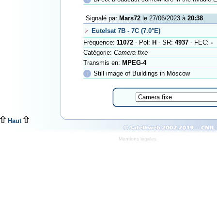
Signalé par
Mars72
le 27/06/2023 à
20:38
Eutelsat 7B - 7C (7.0°E)
Fréquence:
11072
- Pol:
H
- SR:
4937
- FEC:
-
Catégorie:
Camera fixe
Transmis en:
MPEG-4
ℹ
Still image of Buildings in Moscow
Haut
Mentions légales