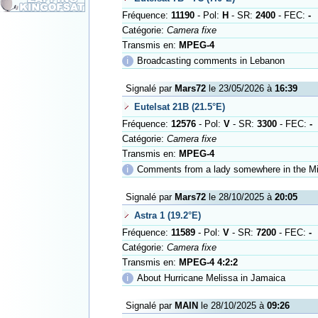
Fréquence:
11190
- Pol:
H
- SR:
2400
- FEC:
-
Catégorie:
Camera fixe
Transmis en:
MPEG-4
ℹ
Broadcasting comments in Lebanon
Signalé par
Mars72
le 23/05/2026 à
16:39
Eutelsat 21B (21.5°E)
Fréquence:
12576
- Pol:
V
- SR:
3300
- FEC:
-
Catégorie:
Camera fixe
Transmis en:
MPEG-4
ℹ
Comments from a lady somewhere in the Mid
Signalé par
Mars72
le 28/10/2025 à
20:05
Astra 1 (19.2°E)
Fréquence:
11589
- Pol:
V
- SR:
7200
- FEC:
-
Catégorie:
Camera fixe
Transmis en:
MPEG-4 4:2:2
ℹ
About Hurricane Melissa in Jamaica
Signalé par
MAIN
le 28/10/2025 à
09:26