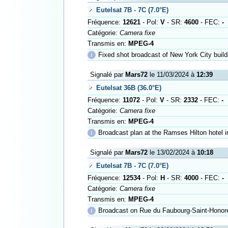
Eutelsat 7B - 7C (7.0°E)
Fréquence:
12621
- Pol:
V
- SR:
4600
- FEC:
-
Catégorie:
Camera fixe
Transmis en:
MPEG-4
ℹ
Fixed shot broadcast of New York City build
Signalé par
Mars72
le 11/03/2024 à
12:39
Eutelsat 36B (36.0°E)
Fréquence:
11072
- Pol:
V
- SR:
2332
- FEC:
-
Catégorie:
Camera fixe
Transmis en:
MPEG-4
ℹ
Broadcast plan at the Ramses Hilton hotel in
Signalé par
Mars72
le 13/02/2024 à
10:18
Eutelsat 7B - 7C (7.0°E)
Fréquence:
12534
- Pol:
H
- SR:
4000
- FEC:
-
Catégorie:
Camera fixe
Transmis en:
MPEG-4
ℹ
Broadcast on Rue du Faubourg-Saint-Honor