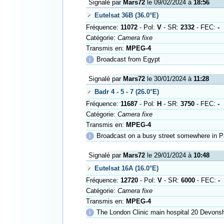
Signalé par
Mars72
le 09/02/2024 à
18:56
Eutelsat 36B (36.0°E)
Fréquence:
11072
- Pol:
V
- SR:
2332
- FEC:
-
Catégorie:
Camera fixe
Transmis en:
MPEG-4
ℹ
Broadcast from Egypt
Signalé par
Mars72
le 30/01/2024 à
11:28
Badr 4 - 5 - 7 (26.0°E)
Fréquence:
11687
- Pol:
H
- SR:
3750
- FEC:
-
Catégorie:
Camera fixe
Transmis en:
MPEG-4
ℹ
Broadcast on a busy street somewhere in P
Signalé par
Mars72
le 29/01/2024 à
10:48
Eutelsat 16A (16.0°E)
Fréquence:
12720
- Pol:
V
- SR:
6000
- FEC:
-
Catégorie:
Camera fixe
Transmis en:
MPEG-4
ℹ
The London Clinic main hospital 20 Devonshir