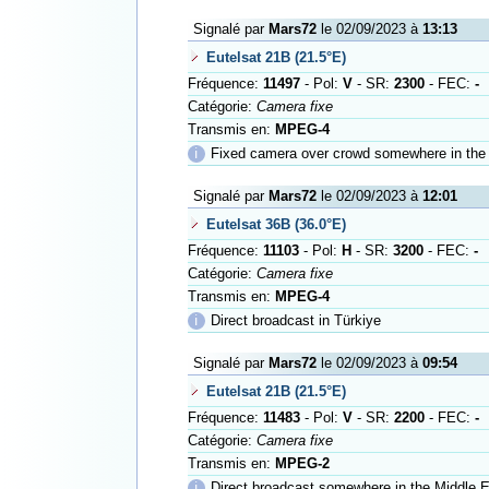
Signalé par
Mars72
le 02/09/2023 à
13:13
Eutelsat 21B (21.5°E)
Fréquence:
11497
- Pol:
V
- SR:
2300
- FEC:
-
Catégorie:
Camera fixe
Transmis en:
MPEG-4
ℹ
Fixed camera over crowd somewhere in the
Signalé par
Mars72
le 02/09/2023 à
12:01
Eutelsat 36B (36.0°E)
Fréquence:
11103
- Pol:
H
- SR:
3200
- FEC:
-
Catégorie:
Camera fixe
Transmis en:
MPEG-4
ℹ
Direct broadcast in Türkiye
Signalé par
Mars72
le 02/09/2023 à
09:54
Eutelsat 21B (21.5°E)
Fréquence:
11483
- Pol:
V
- SR:
2200
- FEC:
-
Catégorie:
Camera fixe
Transmis en:
MPEG-2
ℹ
Direct broadcast somewhere in the Middle 