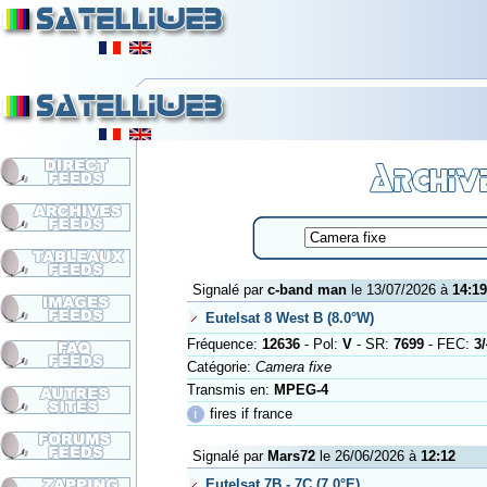
Signalé par
c-band man
le 13/07/2026 à
14:19
Eutelsat 8 West B (8.0°W)
Fréquence:
12636
- Pol:
V
- SR:
7699
- FEC:
3/
Catégorie:
Camera fixe
Transmis en:
MPEG-4
ℹ
fires if france
Signalé par
Mars72
le 26/06/2026 à
12:12
Eutelsat 7B - 7C (7.0°E)