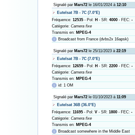
Signalé par
Mars72
le 16/01/2024 à
12:10
Eutelsat 7B - 7C (7.0°E)
Fréquence:
12535
- Pol:
H
- SR:
4000
- FEC:
-
Catégorie:
Camera fixe
Transmis en:
MPEG-4
ℹ
Broadcast from France (dvbs2x 16apsk)
Signalé par
Mars72
le 25/11/2023 à
22:19
Eutelsat 7B - 7C (7.0°E)
Fréquence:
12659
- Pol:
H
- SR:
2200
- FEC:
-
Catégorie:
Camera fixe
Transmis en:
MPEG-4
ℹ
id: 1 OM
Signalé par
Mars72
le 01/10/2023 à
11:09
Eutelsat 36B (36.0°E)
Fréquence:
11695
- Pol:
V
- SR:
1800
- FEC:
-
Catégorie:
Camera fixe
Transmis en:
MPEG-4
ℹ
Broadcast somewhere in the Middle East