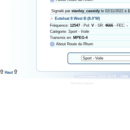
Signalé par
stanley_cassidy
le 02/11/2022 à
1
Eutelsat 8 West B (8.0°W)
Fréquence:
12547
- Pol:
V
- SR:
4666
- FEC:
-
Catégorie:
Sport - Voile
Transmis en:
MPEG-4
ℹ
About Route du Rhum
Haut
Mentions légales