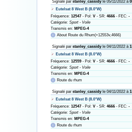
Signalé par
stanley_cassidy
le 05/11/2022 à
0
Eutelsat 8 West B (8.0°W)
Fréquence:
12547
- Pol:
V
- SR:
4666
- FEC:
-
Catégorie:
Sport - Voile
Transmis en:
MPEG-4
ℹ
About Route du Rhum(+12553v,4666)
Signalé par
stanley_cassidy
le 04/11/2022 à
1
Eutelsat 8 West B (8.0°W)
Fréquence:
12559
- Pol:
V
- SR:
4666
- FEC:
-
Catégorie:
Sport - Voile
Transmis en:
MPEG-4
ℹ
Route du rhum
Signalé par
stanley_cassidy
le 04/11/2022 à
1
Eutelsat 8 West B (8.0°W)
Fréquence:
12547
- Pol:
V
- SR:
4666
- FEC:
-
Catégorie:
Sport - Voile
Transmis en:
MPEG-4
ℹ
Route du rhum