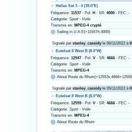
Hellas Sat 3 - 4 (39.0°E)
Fréquence:
11537
- Pol:
H
- SR:
4000
- FEC:
-
Catégorie:
Sport - Voile
Transmis en:
MPEG-4 crypté
ℹ
Sailing in U.A.E(+11557h,4000)
Signalé par
stanley_cassidy
le 06/11/2022 à
0
Eutelsat 8 West B (8.0°W)
Fréquence:
12547
- Pol:
V
- SR:
4666
- FEC:
-
Catégorie:
Sport - Voile
Transmis en:
MPEG-4
ℹ
About Route du Rhum(+12553v,4666+12559
Signalé par
stanley_cassidy
le 05/11/2022 à
0
Eutelsat 8 West B (8.0°W)
Fréquence:
12559
- Pol:
V
- SR:
4666
- FEC:
-
Catégorie:
Sport - Voile
Transmis en:
MPEG-4
ℹ
About Route du Rhum