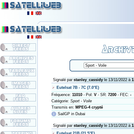
Signalé par
stanley_cassidy
le 13/11/2022 à
1
Eutelsat 7B - 7C (7.0°E)
Fréquence:
11010
- Pol:
V
- SR:
7200
- FEC:
-
Catégorie:
Sport - Voile
Transmis en:
MPEG-4 crypté
ℹ
SailGP in Dubai
Signalé par
stanley_cassidy
le 13/11/2022 à
1
Eutelsat 21B (21.5°E)