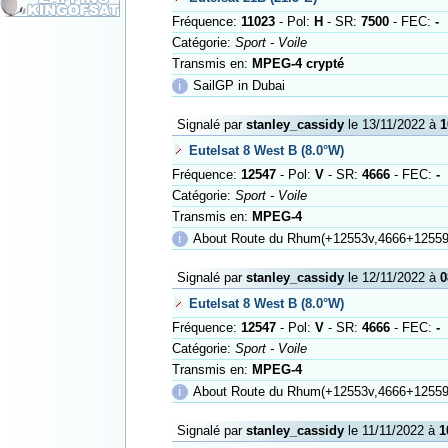
Fréquence:
11023
- Pol:
H
- SR:
7500
- FEC:
-
Catégorie:
Sport - Voile
Transmis en:
MPEG-4 crypté
ℹ
SailGP in Dubai
Signalé par
stanley_cassidy
le 13/11/2022 à
1
Eutelsat 8 West B (8.0°W)
Fréquence:
12547
- Pol:
V
- SR:
4666
- FEC:
-
Catégorie:
Sport - Voile
Transmis en:
MPEG-4
ℹ
About Route du Rhum(+12553v,4666+12559
Signalé par
stanley_cassidy
le 12/11/2022 à
0
Eutelsat 8 West B (8.0°W)
Fréquence:
12547
- Pol:
V
- SR:
4666
- FEC:
-
Catégorie:
Sport - Voile
Transmis en:
MPEG-4
ℹ
About Route du Rhum(+12553v,4666+12559
Signalé par
stanley_cassidy
le 11/11/2022 à
1