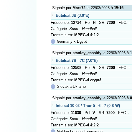
Signalé par
Mars72
le 22/03/2026 à
15:15
Eutelsat 3B (3.0°E)
Fréquence:
12734
- Pol:
H
- SR:
7200
- FEC:
-
Catégorie:
Sport - Handball
Transmis en:
MPEG-4 4:2:2
ℹ
Germany x Egypt
Signalé par
stanley_cassidy
le 22/03/2026 à
1
Eutelsat 7B - 7C (7.0°E)
Fréquence:
12508
- Pol:
V
- SR:
7200
- FEC:
-
Catégorie:
Sport - Handball
Transmis en:
MPEG-4 crypté
ℹ
Slovakia-Ukraine
Signalé par
stanley_cassidy
le 22/03/2026 à
0
Intelsat 10-02 / Thor 5 - 6 - 7 (0.8°W)
Fréquence:
11630
- Pol:
V
- SR:
7200
- FEC:
-
Catégorie:
Sport - Handball
Transmis en:
MPEG-4 4:2:2
ℹ
Golden League Tournament