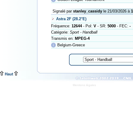
Signalé par
stanley_cassidy
le 21/03/2026 à
1
Astra 2F (28.2°E)
Fréquence:
12644
- Pol:
V
- SR:
5000
- FEC:
-
Catégorie:
Sport - Handball
Transmis en:
MPEG-4
ℹ
Belgium-Greece
Haut
Mentions légales