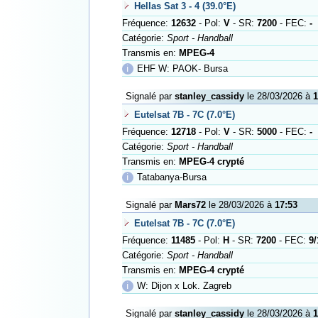
Hellas Sat 3 - 4 (39.0°E)
Fréquence:
12632
- Pol:
V
- SR:
7200
- FEC:
-
Catégorie:
Sport - Handball
Transmis en:
MPEG-4
ℹ
EHF W: PAOK- Bursa
Signalé par
stanley_cassidy
le 28/03/2026 à
1
Eutelsat 7B - 7C (7.0°E)
Fréquence:
12718
- Pol:
V
- SR:
5000
- FEC:
-
Catégorie:
Sport - Handball
Transmis en:
MPEG-4 crypté
ℹ
Tatabanya-Bursa
Signalé par
Mars72
le 28/03/2026 à
17:53
Eutelsat 7B - 7C (7.0°E)
Fréquence:
11485
- Pol:
H
- SR:
7200
- FEC:
9/
Catégorie:
Sport - Handball
Transmis en:
MPEG-4 crypté
ℹ
W: Dijon x Lok. Zagreb
Signalé par
stanley_cassidy
le 28/03/2026 à
1