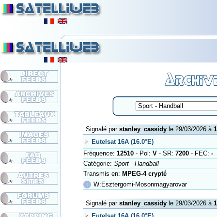
Signalé par
stanley_cassidy
le 29/03/2026 à
1
Eutelsat 16A (16.0°E)
Fréquence:
12510
- Pol:
V
- SR:
7200
- FEC:
-
Catégorie:
Sport - Handball
Transmis en:
MPEG-4 crypté
ℹ
W:Esztergomi-Mosonmagyarovar
Signalé par
stanley_cassidy
le 29/03/2026 à
1
Eutelsat 16A (16.0°E)