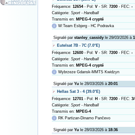
Fréquence:
12654
- Pol:
V
- SR:
7200
- FEC:
-
Catégorie:
Sport - Handball
Transmis en:
MPEG-4 crypté
ℹ
W:Team Esbjerg - HC Podravka
Signalé par
stanley_cassidy
le 29/03/2026 à
1
Eutelsat 7B - 7C (7.0°E)
Fréquence:
12600
- Pol:
V
- SR:
7200
- FEC:
-
Catégorie:
Sport - Handball
Transmis en:
MPEG-4 crypté
ℹ
Wybrzeze Gdansk-MMTS Kwidzyn
Signalé par
Yu
le 28/03/2026 à
20:01
Hellas Sat 3 - 4 (39.0°E)
Fréquence:
12701
- Pol:
H
- SR:
7200
- FEC:
3/
Catégorie:
Sport - Handball
Transmis en:
MPEG-4
ℹ
RK Partizan-Dinamo Pančevo
Signalé par
Yu
le 28/03/2026 à
18:36