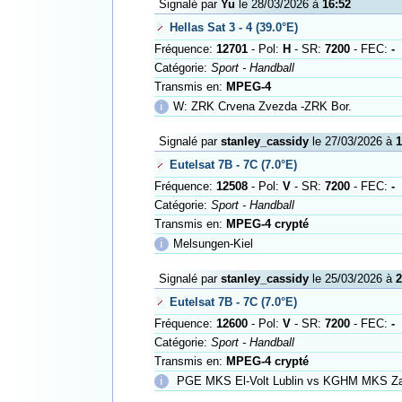
Signalé par
Yu
le 28/03/2026 à
16:52
Hellas Sat 3 - 4 (39.0°E)
Fréquence:
12701
- Pol:
H
- SR:
7200
- FEC:
-
Catégorie:
Sport - Handball
Transmis en:
MPEG-4
ℹ
W: ZRK Crvena Zvezda -ZRK Bor.
Signalé par
stanley_cassidy
le 27/03/2026 à
1
Eutelsat 7B - 7C (7.0°E)
Fréquence:
12508
- Pol:
V
- SR:
7200
- FEC:
-
Catégorie:
Sport - Handball
Transmis en:
MPEG-4 crypté
ℹ
Melsungen-Kiel
Signalé par
stanley_cassidy
le 25/03/2026 à
2
Eutelsat 7B - 7C (7.0°E)
Fréquence:
12600
- Pol:
V
- SR:
7200
- FEC:
-
Catégorie:
Sport - Handball
Transmis en:
MPEG-4 crypté
ℹ
PGE MKS El-Volt Lublin vs KGHM MKS Zag