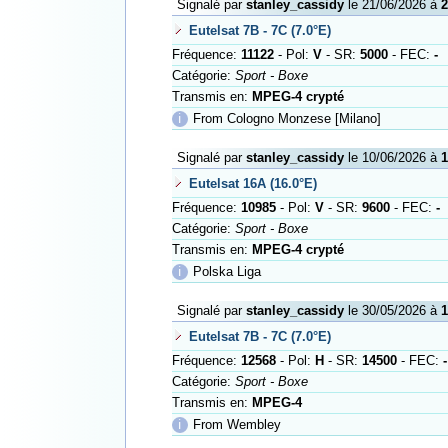
Signalé par
stanley_cassidy
le 21/06/2026 à
2
Eutelsat 7B - 7C (7.0°E)
Fréquence:
11122
- Pol:
V
- SR:
5000
- FEC:
-
Catégorie:
Sport - Boxe
Transmis en:
MPEG-4 crypté
ℹ
From Cologno Monzese [Milano]
Signalé par
stanley_cassidy
le 10/06/2026 à
1
Eutelsat 16A (16.0°E)
Fréquence:
10985
- Pol:
V
- SR:
9600
- FEC:
-
Catégorie:
Sport - Boxe
Transmis en:
MPEG-4 crypté
ℹ
Polska Liga
Signalé par
stanley_cassidy
le 30/05/2026 à
1
Eutelsat 7B - 7C (7.0°E)
Fréquence:
12568
- Pol:
H
- SR:
14500
- FEC:
-
Catégorie:
Sport - Boxe
Transmis en:
MPEG-4
ℹ
From Wembley