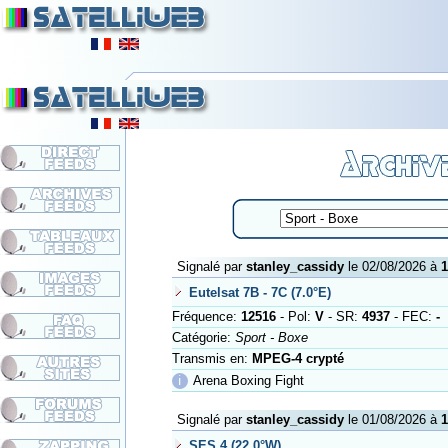
Signalé par
stanley_cassidy
le 02/08/2026 à
1
Eutelsat 7B - 7C (7.0°E)
Fréquence:
12516
- Pol:
V
- SR:
4937
- FEC:
-
Catégorie:
Sport - Boxe
Transmis en:
MPEG-4 crypté
ℹ
Arena Boxing Fight
Signalé par
stanley_cassidy
le 01/08/2026 à
1
SES 4 (22.0°W)