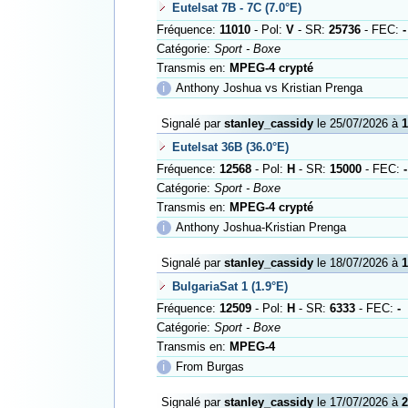
Eutelsat 7B - 7C (7.0°E)
Fréquence:
11010
- Pol:
V
- SR:
25736
- FEC:
-
Catégorie:
Sport - Boxe
Transmis en:
MPEG-4 crypté
ℹ
Anthony Joshua vs Kristian Prenga
Signalé par
stanley_cassidy
le 25/07/2026 à
1
Eutelsat 36B (36.0°E)
Fréquence:
12568
- Pol:
H
- SR:
15000
- FEC:
-
Catégorie:
Sport - Boxe
Transmis en:
MPEG-4 crypté
ℹ
Anthony Joshua-Kristian Prenga
Signalé par
stanley_cassidy
le 18/07/2026 à
1
BulgariaSat 1 (1.9°E)
Fréquence:
12509
- Pol:
H
- SR:
6333
- FEC:
-
Catégorie:
Sport - Boxe
Transmis en:
MPEG-4
ℹ
From Burgas
Signalé par
stanley_cassidy
le 17/07/2026 à
2