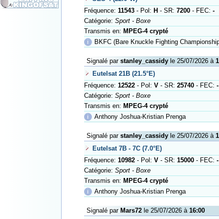
Fréquence:
11543
- Pol:
H
- SR:
7200
- FEC:
-
Catégorie:
Sport - Boxe
Transmis en:
MPEG-4 crypté
ℹ
BKFC (Bare Knuckle Fighting Championship
Signalé par
stanley_cassidy
le 25/07/2026 à
1
Eutelsat 21B (21.5°E)
Fréquence:
12522
- Pol:
V
- SR:
25740
- FEC:
-
Catégorie:
Sport - Boxe
Transmis en:
MPEG-4 crypté
ℹ
Anthony Joshua-Kristian Prenga
Signalé par
stanley_cassidy
le 25/07/2026 à
1
Eutelsat 7B - 7C (7.0°E)
Fréquence:
10982
- Pol:
V
- SR:
15000
- FEC:
-
Catégorie:
Sport - Boxe
Transmis en:
MPEG-4 crypté
ℹ
Anthony Joshua-Kristian Prenga
Signalé par
Mars72
le 25/07/2026 à
16:00