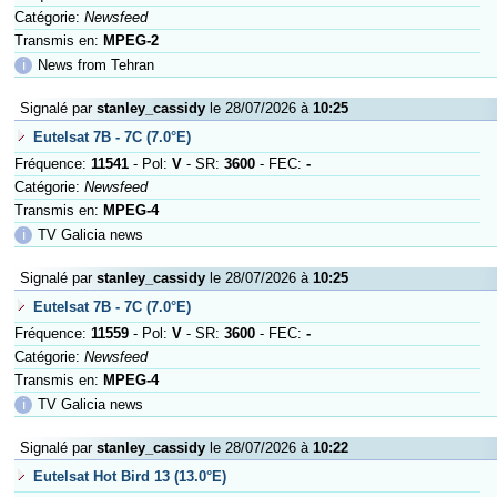
Catégorie:
Newsfeed
Transmis en:
MPEG-2
ℹ
News from Tehran
Signalé par
stanley_cassidy
le 28/07/2026 à
10:25
Eutelsat 7B - 7C (7.0°E)
Fréquence:
11541
- Pol:
V
- SR:
3600
- FEC:
-
Catégorie:
Newsfeed
Transmis en:
MPEG-4
ℹ
TV Galicia news
Signalé par
stanley_cassidy
le 28/07/2026 à
10:25
Eutelsat 7B - 7C (7.0°E)
Fréquence:
11559
- Pol:
V
- SR:
3600
- FEC:
-
Catégorie:
Newsfeed
Transmis en:
MPEG-4
ℹ
TV Galicia news
Signalé par
stanley_cassidy
le 28/07/2026 à
10:22
Eutelsat Hot Bird 13 (13.0°E)