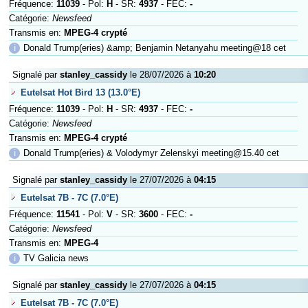
Fréquence:
11039
- Pol:
H
- SR:
4937
- FEC:
-
Catégorie:
Newsfeed
Transmis en:
MPEG-4 crypté
ℹ
Donald Trump(eries) &amp; Benjamin Netanyahu meeting@18 cet
Signalé par
stanley_cassidy
le 28/07/2026 à
10:20
Eutelsat Hot Bird 13 (13.0°E)
Fréquence:
11039
- Pol:
H
- SR:
4937
- FEC:
-
Catégorie:
Newsfeed
Transmis en:
MPEG-4 crypté
ℹ
Donald Trump(eries) & Volodymyr Zelenskyi meeting@15.40 cet
Signalé par
stanley_cassidy
le 27/07/2026 à
04:15
Eutelsat 7B - 7C (7.0°E)
Fréquence:
11541
- Pol:
V
- SR:
3600
- FEC:
-
Catégorie:
Newsfeed
Transmis en:
MPEG-4
ℹ
TV Galicia news
Signalé par
stanley_cassidy
le 27/07/2026 à
04:15
Eutelsat 7B - 7C (7.0°E)