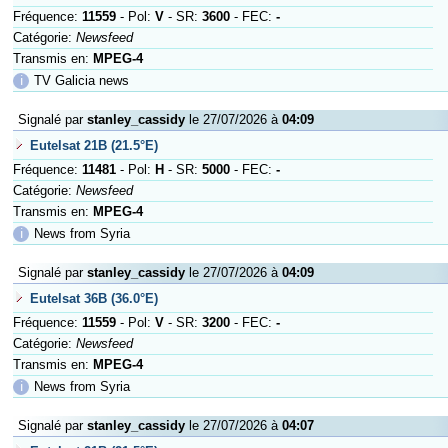
Fréquence:
11559
- Pol:
V
- SR:
3600
- FEC:
-
Catégorie:
Newsfeed
Transmis en:
MPEG-4
ℹ
TV Galicia news
Signalé par
stanley_cassidy
le 27/07/2026 à
04:09
Eutelsat 21B (21.5°E)
Fréquence:
11481
- Pol:
H
- SR:
5000
- FEC:
-
Catégorie:
Newsfeed
Transmis en:
MPEG-4
ℹ
News from Syria
Signalé par
stanley_cassidy
le 27/07/2026 à
04:09
Eutelsat 36B (36.0°E)
Fréquence:
11559
- Pol:
V
- SR:
3200
- FEC:
-
Catégorie:
Newsfeed
Transmis en:
MPEG-4
ℹ
News from Syria
Signalé par
stanley_cassidy
le 27/07/2026 à
04:07