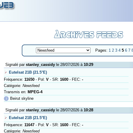
Pages:
1
2
3
4
5
6
7
Signalé par
stanley_cassidy
le 28/07/2026 à
10:29
Eutelsat 21B (21.5°E)
Fréquence:
11650
- Pol:
V
- SR:
1600
- FEC:
-
Catégorie:
Newsfeed
Transmis en:
MPEG-4
ℹ
Beirut skyline
Signalé par
stanley_cassidy
le 28/07/2026 à
10:28
Eutelsat 21B (21.5°E)
Fréquence:
11647
- Pol:
V
- SR:
1600
- FEC:
-
Catégorie:
Newsfeed