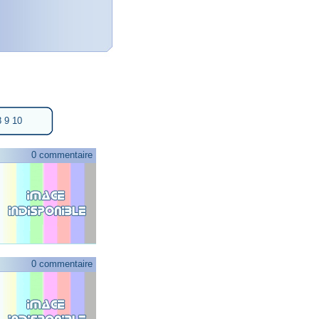
8
9
10
0 commentaire
0 commentaire