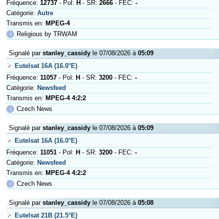
Fréquence:
12737
- Pol:
H
- SR:
2666
- FEC:
-
Catégorie:
Autre
Transmis en:
MPEG-4
ℹ
Religious by TRWAM
Signalé par
stanley_cassidy
le 07/08/2026 à
05:09
Eutelsat 16A (16.0°E)
Fréquence:
11057
- Pol:
H
- SR:
3200
- FEC:
-
Catégorie:
Newsfeed
Transmis en:
MPEG-4 4:2:2
ℹ
Czech News
Signalé par
stanley_cassidy
le 07/08/2026 à
05:09
Eutelsat 16A (16.0°E)
Fréquence:
11051
- Pol:
H
- SR:
3200
- FEC:
-
Catégorie:
Newsfeed
Transmis en:
MPEG-4 4:2:2
ℹ
Czech News
Signalé par
stanley_cassidy
le 07/08/2026 à
05:08
Eutelsat 21B (21.5°E)