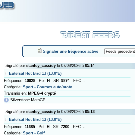
Signaler une fréquence active
Signalé par
stanley_cassidy
le 07/08/2026 à
05:14
Eutelsat Hot Bird 13 (13.0°E)
Fréquence:
10828
- Pol:
H
- SR:
9874
- FEC:
-
Catégorie:
Sport - Courses auto/moto
Transmis en:
MPEG-4 crypté
ℹ
Silverstone MotoGP
Signalé par
stanley_cassidy
le 07/08/2026 à
05:13
Eutelsat Hot Bird 13 (13.0°E)
Fréquence:
11685
- Pol:
H
- SR:
7200
- FEC:
-
Catégorie:
Sport - Golf