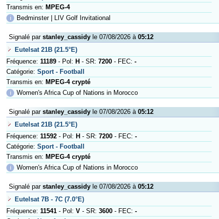
Transmis en:
MPEG-4
ℹ
Bedminster | LIV Golf Invitational
Signalé par
stanley_cassidy
le 07/08/2026 à
05:12
Eutelsat 21B (21.5°E)
Fréquence:
11189
- Pol:
H
- SR:
7200
- FEC:
-
Catégorie:
Sport - Football
Transmis en:
MPEG-4 crypté
ℹ
Women's Africa Cup of Nations in Morocco
Signalé par
stanley_cassidy
le 07/08/2026 à
05:12
Eutelsat 21B (21.5°E)
Fréquence:
11592
- Pol:
H
- SR:
7200
- FEC:
-
Catégorie:
Sport - Football
Transmis en:
MPEG-4 crypté
ℹ
Women's Africa Cup of Nations in Morocco
Signalé par
stanley_cassidy
le 07/08/2026 à
05:12
Eutelsat 7B - 7C (7.0°E)
Fréquence:
11541
- Pol:
V
- SR:
3600
- FEC:
-