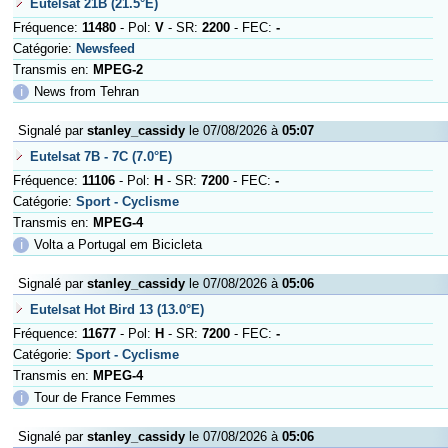
Eutelsat 21B (21.5°E)
Fréquence:
11480
- Pol:
V
- SR:
2200
- FEC:
-
Catégorie:
Newsfeed
Transmis en:
MPEG-2
ℹ
News from Tehran
Signalé par
stanley_cassidy
le 07/08/2026 à
05:07
Eutelsat 7B - 7C (7.0°E)
Fréquence:
11106
- Pol:
H
- SR:
7200
- FEC:
-
Catégorie:
Sport - Cyclisme
Transmis en:
MPEG-4
ℹ
Volta a Portugal em Bicicleta
Signalé par
stanley_cassidy
le 07/08/2026 à
05:06
Eutelsat Hot Bird 13 (13.0°E)
Fréquence:
11677
- Pol:
H
- SR:
7200
- FEC:
-
Catégorie:
Sport - Cyclisme
Transmis en:
MPEG-4
ℹ
Tour de France Femmes
Signalé par
stanley_cassidy
le 07/08/2026 à
05:06