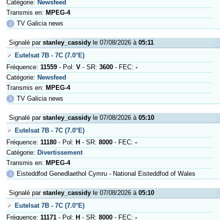
Catégorie:
Newsfeed
Transmis en:
MPEG-4
ℹ
TV Galicia news
Signalé par
stanley_cassidy
le 07/08/2026 à
05:11
Eutelsat 7B - 7C (7.0°E)
Fréquence:
11559
- Pol:
V
- SR:
3600
- FEC:
-
Catégorie:
Newsfeed
Transmis en:
MPEG-4
ℹ
TV Galicia news
Signalé par
stanley_cassidy
le 07/08/2026 à
05:10
Eutelsat 7B - 7C (7.0°E)
Fréquence:
11180
- Pol:
H
- SR:
8000
- FEC:
-
Catégorie:
Divertissement
Transmis en:
MPEG-4
ℹ
Eisteddfod Genedlaethol Cymru - National Eisteddfod of Wales
Signalé par
stanley_cassidy
le 07/08/2026 à
05:10
Eutelsat 7B - 7C (7.0°E)
Fréquence:
11171
- Pol:
H
- SR:
8000
- FEC:
-