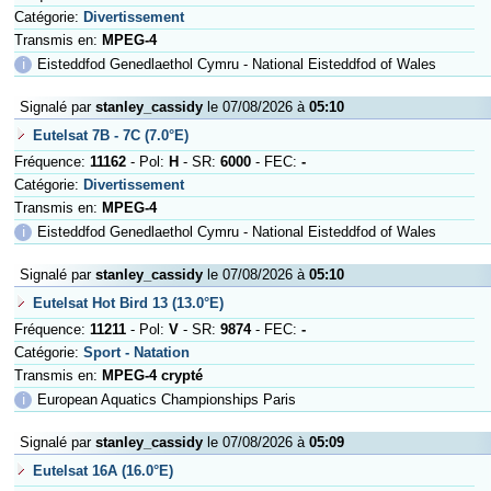
Catégorie:
Divertissement
Transmis en:
MPEG-4
ℹ
Eisteddfod Genedlaethol Cymru - National Eisteddfod of Wales
Signalé par
stanley_cassidy
le 07/08/2026 à
05:10
Eutelsat 7B - 7C (7.0°E)
Fréquence:
11162
- Pol:
H
- SR:
6000
- FEC:
-
Catégorie:
Divertissement
Transmis en:
MPEG-4
ℹ
Eisteddfod Genedlaethol Cymru - National Eisteddfod of Wales
Signalé par
stanley_cassidy
le 07/08/2026 à
05:10
Eutelsat Hot Bird 13 (13.0°E)
Fréquence:
11211
- Pol:
V
- SR:
9874
- FEC:
-
Catégorie:
Sport - Natation
Transmis en:
MPEG-4 crypté
ℹ
European Aquatics Championships Paris
Signalé par
stanley_cassidy
le 07/08/2026 à
05:09
Eutelsat 16A (16.0°E)