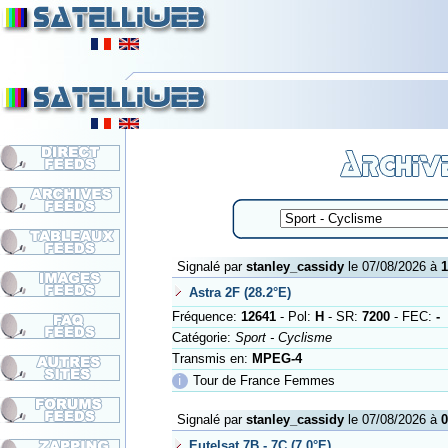
Signalé par
stanley_cassidy
le 07/08/2026 à
1
Astra 2F (28.2°E)
Fréquence:
12641
- Pol:
H
- SR:
7200
- FEC:
-
Catégorie:
Sport - Cyclisme
Transmis en:
MPEG-4
ℹ
Tour de France Femmes
Signalé par
stanley_cassidy
le 07/08/2026 à
0
Eutelsat 7B - 7C (7.0°E)