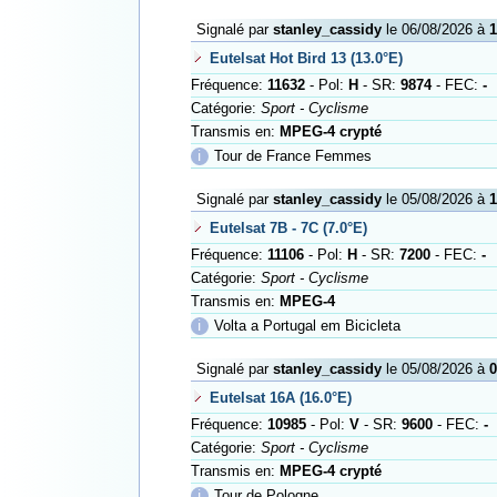
Signalé par
stanley_cassidy
le 06/08/2026 à
1
Eutelsat Hot Bird 13 (13.0°E)
Fréquence:
11632
- Pol:
H
- SR:
9874
- FEC:
-
Catégorie:
Sport - Cyclisme
Transmis en:
MPEG-4 crypté
ℹ
Tour de France Femmes
Signalé par
stanley_cassidy
le 05/08/2026 à
1
Eutelsat 7B - 7C (7.0°E)
Fréquence:
11106
- Pol:
H
- SR:
7200
- FEC:
-
Catégorie:
Sport - Cyclisme
Transmis en:
MPEG-4
ℹ
Volta a Portugal em Bicicleta
Signalé par
stanley_cassidy
le 05/08/2026 à
0
Eutelsat 16A (16.0°E)
Fréquence:
10985
- Pol:
V
- SR:
9600
- FEC:
-
Catégorie:
Sport - Cyclisme
Transmis en:
MPEG-4 crypté
ℹ
Tour de Pologne