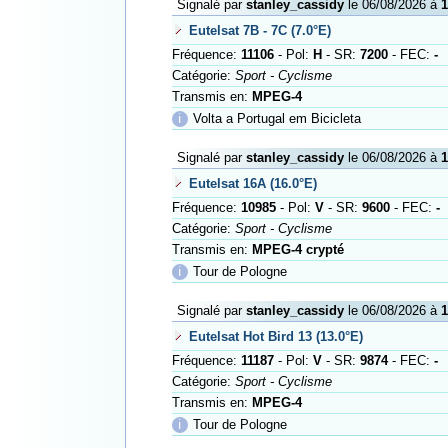
Signalé par
stanley_cassidy
le 06/08/2026 à
1
Eutelsat 7B - 7C (7.0°E)
Fréquence:
11106
- Pol:
H
- SR:
7200
- FEC:
-
Catégorie:
Sport - Cyclisme
Transmis en:
MPEG-4
ℹ
Volta a Portugal em Bicicleta
Signalé par
stanley_cassidy
le 06/08/2026 à
1
Eutelsat 16A (16.0°E)
Fréquence:
10985
- Pol:
V
- SR:
9600
- FEC:
-
Catégorie:
Sport - Cyclisme
Transmis en:
MPEG-4 crypté
ℹ
Tour de Pologne
Signalé par
stanley_cassidy
le 06/08/2026 à
1
Eutelsat Hot Bird 13 (13.0°E)
Fréquence:
11187
- Pol:
V
- SR:
9874
- FEC:
-
Catégorie:
Sport - Cyclisme
Transmis en:
MPEG-4
ℹ
Tour de Pologne