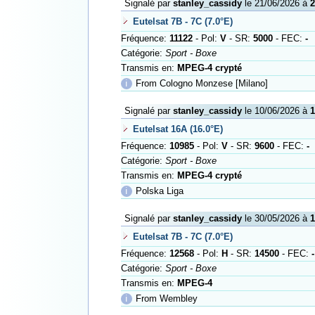
Signalé par
stanley_cassidy
le 21/06/2026 à
2
Eutelsat 7B - 7C (7.0°E)
Fréquence:
11122
- Pol:
V
- SR:
5000
- FEC:
-
Catégorie:
Sport - Boxe
Transmis en:
MPEG-4 crypté
ℹ
From Cologno Monzese [Milano]
Signalé par
stanley_cassidy
le 10/06/2026 à
1
Eutelsat 16A (16.0°E)
Fréquence:
10985
- Pol:
V
- SR:
9600
- FEC:
-
Catégorie:
Sport - Boxe
Transmis en:
MPEG-4 crypté
ℹ
Polska Liga
Signalé par
stanley_cassidy
le 30/05/2026 à
1
Eutelsat 7B - 7C (7.0°E)
Fréquence:
12568
- Pol:
H
- SR:
14500
- FEC:
-
Catégorie:
Sport - Boxe
Transmis en:
MPEG-4
ℹ
From Wembley