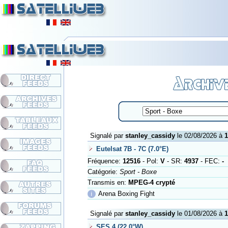
Signalé par
stanley_cassidy
le 02/08/2026 à
1
Eutelsat 7B - 7C (7.0°E)
Fréquence:
12516
- Pol:
V
- SR:
4937
- FEC:
-
Catégorie:
Sport - Boxe
Transmis en:
MPEG-4 crypté
ℹ
Arena Boxing Fight
Signalé par
stanley_cassidy
le 01/08/2026 à
1
SES 4 (22.0°W)