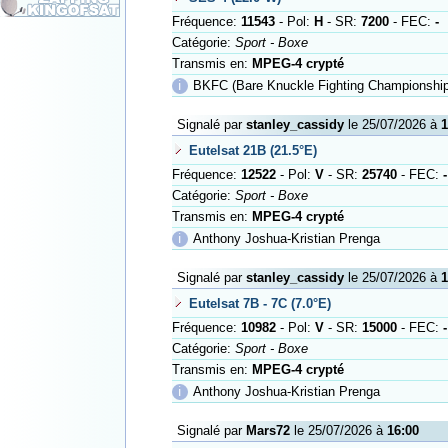
Fréquence:
11543
- Pol:
H
- SR:
7200
- FEC:
-
Catégorie:
Sport - Boxe
Transmis en:
MPEG-4 crypté
ℹ
BKFC (Bare Knuckle Fighting Championship
Signalé par
stanley_cassidy
le 25/07/2026 à
1
Eutelsat 21B (21.5°E)
Fréquence:
12522
- Pol:
V
- SR:
25740
- FEC:
-
Catégorie:
Sport - Boxe
Transmis en:
MPEG-4 crypté
ℹ
Anthony Joshua-Kristian Prenga
Signalé par
stanley_cassidy
le 25/07/2026 à
1
Eutelsat 7B - 7C (7.0°E)
Fréquence:
10982
- Pol:
V
- SR:
15000
- FEC:
-
Catégorie:
Sport - Boxe
Transmis en:
MPEG-4 crypté
ℹ
Anthony Joshua-Kristian Prenga
Signalé par
Mars72
le 25/07/2026 à
16:00