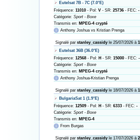
Eutelsat 7B - 7C (7.0°E)
Fréquence:
11010
- Pol:
V
- SR:
25736
- FEC:
-
Catégorie:
Sport - Boxe
Transmis en:
MPEG-4 crypté
ℹ
Anthony Joshua vs Kristian Prenga
Signalé par
stanley_cassidy
le 25/07/2026 à
1
Eutelsat 36B (36.0°E)
Fréquence:
12568
- Pol:
H
- SR:
15000
- FEC:
-
Catégorie:
Sport - Boxe
Transmis en:
MPEG-4 crypté
ℹ
Anthony Joshua-Kristian Prenga
Signalé par
stanley_cassidy
le 18/07/2026 à
1
BulgariaSat 1 (1.9°E)
Fréquence:
12509
- Pol:
H
- SR:
6333
- FEC:
-
Catégorie:
Sport - Boxe
Transmis en:
MPEG-4
ℹ
From Burgas
Signalé par
stanley_cassidy
le 17/07/2026 à
2