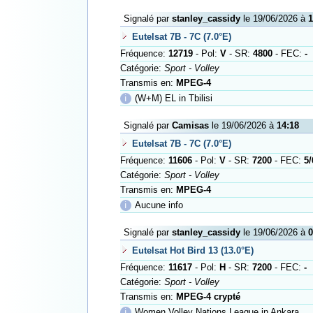
Signalé par
stanley_cassidy
le 19/06/2026 à
1
Eutelsat 7B - 7C (7.0°E)
Fréquence:
12719
- Pol:
V
- SR:
4800
- FEC:
-
Catégorie:
Sport - Volley
Transmis en:
MPEG-4
ℹ
(W+M) EL in Tbilisi
Signalé par
Camisas
le 19/06/2026 à
14:18
Eutelsat 7B - 7C (7.0°E)
Fréquence:
11606
- Pol:
V
- SR:
7200
- FEC:
5/
Catégorie:
Sport - Volley
Transmis en:
MPEG-4
ℹ
Aucune info
Signalé par
stanley_cassidy
le 19/06/2026 à
0
Eutelsat Hot Bird 13 (13.0°E)
Fréquence:
11617
- Pol:
H
- SR:
7200
- FEC:
-
Catégorie:
Sport - Volley
Transmis en:
MPEG-4 crypté
ℹ
Women Volley Nations League in Ankara