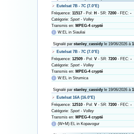
Eutelsat 7B - 7C (7.0°E)
Fréquence:
11517
- Pol:
H
- SR:
7200
- FEC:
-
Catégorie:
Sport - Volley
Transmis en:
MPEG-4 crypté
ℹ
W:EL in Siauliai
Signalé par
stanley_cassidy
le 19/06/2026 à
1
Eutelsat 7B - 7C (7.0°E)
Fréquence:
12509
- Pol:
V
- SR:
7200
- FEC:
-
Catégorie:
Sport - Volley
Transmis en:
MPEG-4 crypté
ℹ
W:EL in Strumica
Signalé par
stanley_cassidy
le 19/06/2026 à
1
Eutelsat 16A (16.0°E)
Fréquence:
12510
- Pol:
V
- SR:
7200
- FEC:
-
Catégorie:
Sport - Volley
Transmis en:
MPEG-4 crypté
ℹ
(W+M) EL in Kopavogur