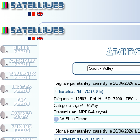
Signalé par
stanley_cassidy
le 20/06/2026 à
1
Eutelsat 7B - 7C (7.0°E)
Fréquence:
12563
- Pol:
H
- SR:
7200
- FEC:
-
Catégorie:
Sport - Volley
Transmis en:
MPEG-4 crypté
ℹ
W:EL in Tirana
Signalé par
stanley_cassidy
le 20/06/2026 à
1
Eutelsat 7B - 7C (7.0°E)