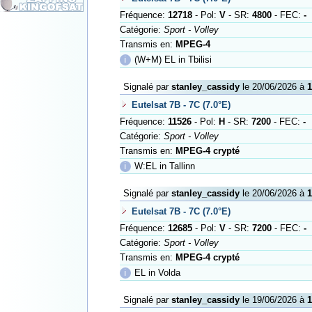
Fréquence:
12718
- Pol:
V
- SR:
4800
- FEC:
-
Catégorie:
Sport - Volley
Transmis en:
MPEG-4
ℹ
(W+M) EL in Tbilisi
Signalé par
stanley_cassidy
le 20/06/2026 à
1
Eutelsat 7B - 7C (7.0°E)
Fréquence:
11526
- Pol:
H
- SR:
7200
- FEC:
-
Catégorie:
Sport - Volley
Transmis en:
MPEG-4 crypté
ℹ
W:EL in Tallinn
Signalé par
stanley_cassidy
le 20/06/2026 à
1
Eutelsat 7B - 7C (7.0°E)
Fréquence:
12685
- Pol:
V
- SR:
7200
- FEC:
-
Catégorie:
Sport - Volley
Transmis en:
MPEG-4 crypté
ℹ
EL in Volda
Signalé par
stanley_cassidy
le 19/06/2026 à
1