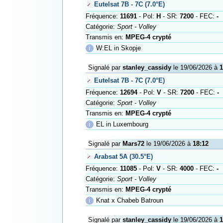
Eutelsat 7B - 7C (7.0°E)
Fréquence:
11691
- Pol:
H
- SR:
7200
- FEC:
-
Catégorie:
Sport - Volley
Transmis en:
MPEG-4 crypté
ℹ
W:EL in Skopje
Signalé par
stanley_cassidy
le 19/06/2026 à
1
Eutelsat 7B - 7C (7.0°E)
Fréquence:
12694
- Pol:
V
- SR:
7200
- FEC:
-
Catégorie:
Sport - Volley
Transmis en:
MPEG-4 crypté
ℹ
EL in Luxembourg
Signalé par
Mars72
le 19/06/2026 à
18:12
Arabsat 5A (30.5°E)
Fréquence:
11085
- Pol:
V
- SR:
4000
- FEC:
-
Catégorie:
Sport - Volley
Transmis en:
MPEG-4 crypté
ℹ
Knat x Chabeb Batroun
Signalé par
stanley_cassidy
le 19/06/2026 à
1