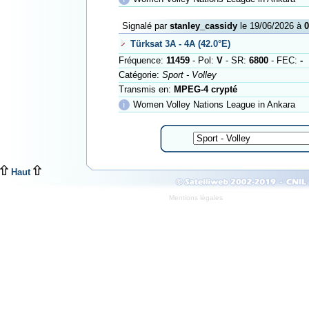
Signalé par
stanley_cassidy
le 19/06/2026 à
0
Türksat 3A - 4A (42.0°E)
Fréquence:
11459
- Pol:
V
- SR:
6800
- FEC:
-
Catégorie:
Sport - Volley
Transmis en:
MPEG-4 crypté
ℹ
Women Volley Nations League in Ankara
Haut
Mentions légales