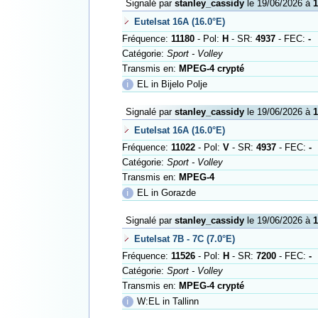
Signalé par
stanley_cassidy
le 19/06/2026 à
1
Eutelsat 16A (16.0°E)
Fréquence:
11180
- Pol:
H
- SR:
4937
- FEC:
-
Catégorie:
Sport - Volley
Transmis en:
MPEG-4 crypté
ℹ
EL in Bijelo Polje
Signalé par
stanley_cassidy
le 19/06/2026 à
1
Eutelsat 16A (16.0°E)
Fréquence:
11022
- Pol:
V
- SR:
4937
- FEC:
-
Catégorie:
Sport - Volley
Transmis en:
MPEG-4
ℹ
EL in Gorazde
Signalé par
stanley_cassidy
le 19/06/2026 à
1
Eutelsat 7B - 7C (7.0°E)
Fréquence:
11526
- Pol:
H
- SR:
7200
- FEC:
-
Catégorie:
Sport - Volley
Transmis en:
MPEG-4 crypté
ℹ
W:EL in Tallinn