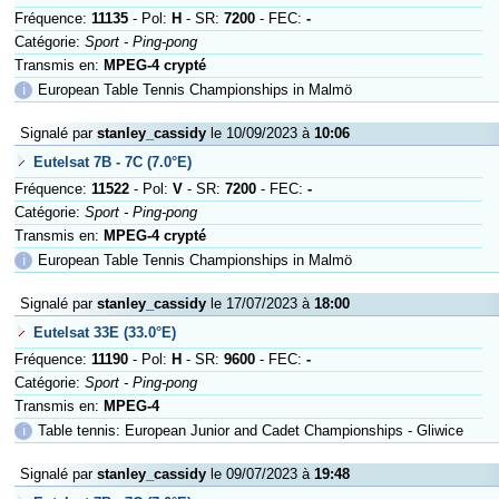
Fréquence:
11135
- Pol:
H
- SR:
7200
- FEC:
-
Catégorie:
Sport - Ping-pong
Transmis en:
MPEG-4 crypté
ℹ
European Table Tennis Championships in Malmö
Signalé par
stanley_cassidy
le 10/09/2023 à
10:06
Eutelsat 7B - 7C (7.0°E)
Fréquence:
11522
- Pol:
V
- SR:
7200
- FEC:
-
Catégorie:
Sport - Ping-pong
Transmis en:
MPEG-4 crypté
ℹ
European Table Tennis Championships in Malmö
Signalé par
stanley_cassidy
le 17/07/2023 à
18:00
Eutelsat 33E (33.0°E)
Fréquence:
11190
- Pol:
H
- SR:
9600
- FEC:
-
Catégorie:
Sport - Ping-pong
Transmis en:
MPEG-4
ℹ
Table tennis: European Junior and Cadet Championships - Gliwice
Signalé par
stanley_cassidy
le 09/07/2023 à
19:48