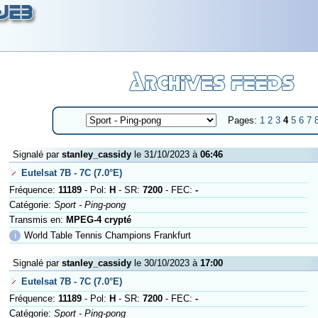
Pages:
1
2
3
4
5
6
7
Signalé par
stanley_cassidy
le 31/10/2023 à
06:46
Eutelsat 7B - 7C (7.0°E)
Fréquence:
11189
- Pol:
H
- SR:
7200
- FEC:
-
Catégorie:
Sport - Ping-pong
Transmis en:
MPEG-4 crypté
ℹ
World Table Tennis Champions Frankfurt
Signalé par
stanley_cassidy
le 30/10/2023 à
17:00
Eutelsat 7B - 7C (7.0°E)
Fréquence:
11189
- Pol:
H
- SR:
7200
- FEC:
-
Catégorie:
Sport - Ping-pong