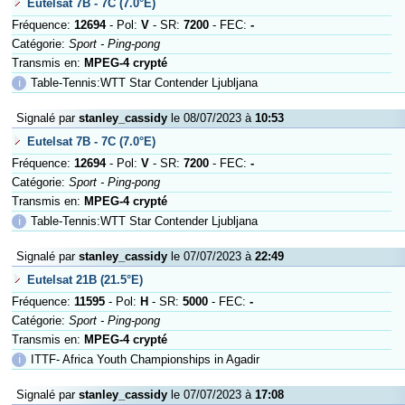
Eutelsat 7B - 7C (7.0°E)
Fréquence:
12694
- Pol:
V
- SR:
7200
- FEC:
-
Catégorie:
Sport - Ping-pong
Transmis en:
MPEG-4 crypté
ℹ
Table-Tennis:WTT Star Contender Ljubljana
Signalé par
stanley_cassidy
le 08/07/2023 à
10:53
Eutelsat 7B - 7C (7.0°E)
Fréquence:
12694
- Pol:
V
- SR:
7200
- FEC:
-
Catégorie:
Sport - Ping-pong
Transmis en:
MPEG-4 crypté
ℹ
Table-Tennis:WTT Star Contender Ljubljana
Signalé par
stanley_cassidy
le 07/07/2023 à
22:49
Eutelsat 21B (21.5°E)
Fréquence:
11595
- Pol:
H
- SR:
5000
- FEC:
-
Catégorie:
Sport - Ping-pong
Transmis en:
MPEG-4 crypté
ℹ
ITTF- Africa Youth Championships in Agadir
Signalé par
stanley_cassidy
le 07/07/2023 à
17:08