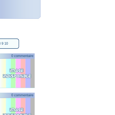
8
9
10
0 commentaire
0 commentaire