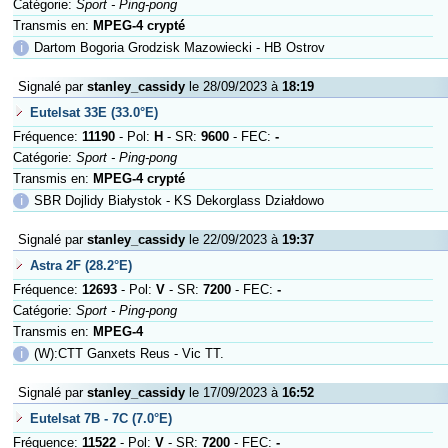
Catégorie:
Sport - Ping-pong
Transmis en:
MPEG-4 crypté
ℹ
Dartom Bogoria Grodzisk Mazowiecki - HB Ostrov
Signalé par
stanley_cassidy
le 28/09/2023 à
18:19
Eutelsat 33E (33.0°E)
Fréquence:
11190
- Pol:
H
- SR:
9600
- FEC:
-
Catégorie:
Sport - Ping-pong
Transmis en:
MPEG-4 crypté
ℹ
SBR Dojlidy Białystok - KS Dekorglass Działdowo
Signalé par
stanley_cassidy
le 22/09/2023 à
19:37
Astra 2F (28.2°E)
Fréquence:
12693
- Pol:
V
- SR:
7200
- FEC:
-
Catégorie:
Sport - Ping-pong
Transmis en:
MPEG-4
ℹ
(W):CTT Ganxets Reus - Vic TT.
Signalé par
stanley_cassidy
le 17/09/2023 à
16:52
Eutelsat 7B - 7C (7.0°E)
Fréquence:
11522
- Pol:
V
- SR:
7200
- FEC:
-