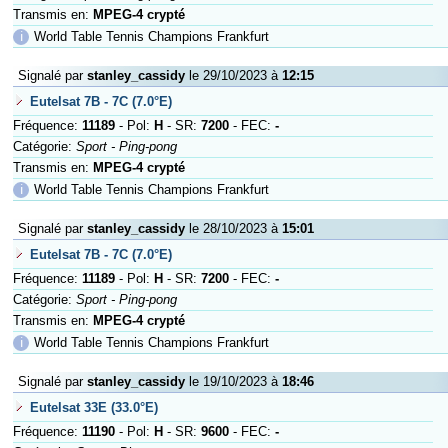
Transmis en:
MPEG-4 crypté
ℹ
World Table Tennis Champions Frankfurt
Signalé par
stanley_cassidy
le 29/10/2023 à
12:15
Eutelsat 7B - 7C (7.0°E)
Fréquence:
11189
- Pol:
H
- SR:
7200
- FEC:
-
Catégorie:
Sport - Ping-pong
Transmis en:
MPEG-4 crypté
ℹ
World Table Tennis Champions Frankfurt
Signalé par
stanley_cassidy
le 28/10/2023 à
15:01
Eutelsat 7B - 7C (7.0°E)
Fréquence:
11189
- Pol:
H
- SR:
7200
- FEC:
-
Catégorie:
Sport - Ping-pong
Transmis en:
MPEG-4 crypté
ℹ
World Table Tennis Champions Frankfurt
Signalé par
stanley_cassidy
le 19/10/2023 à
18:46
Eutelsat 33E (33.0°E)
Fréquence:
11190
- Pol:
H
- SR:
9600
- FEC:
-