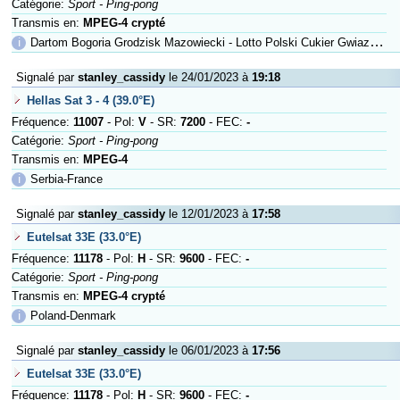
Catégorie:
Sport - Ping-pong
Transmis en:
MPEG-4 crypté
ℹ
Dartom Bogoria Grodzisk Mazowiecki - Lotto Polski Cukier Gwiazda Bydgo
Signalé par
stanley_cassidy
le 24/01/2023 à
19:18
Hellas Sat 3 - 4 (39.0°E)
Fréquence:
11007
- Pol:
V
- SR:
7200
- FEC:
-
Catégorie:
Sport - Ping-pong
Transmis en:
MPEG-4
ℹ
Serbia-France
Signalé par
stanley_cassidy
le 12/01/2023 à
17:58
Eutelsat 33E (33.0°E)
Fréquence:
11178
- Pol:
H
- SR:
9600
- FEC:
-
Catégorie:
Sport - Ping-pong
Transmis en:
MPEG-4 crypté
ℹ
Poland-Denmark
Signalé par
stanley_cassidy
le 06/01/2023 à
17:56
Eutelsat 33E (33.0°E)
Fréquence:
11178
- Pol:
H
- SR:
9600
- FEC:
-