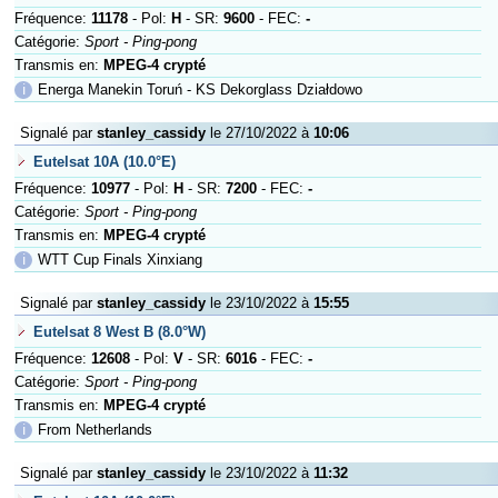
Fréquence:
11178
- Pol:
H
- SR:
9600
- FEC:
-
Catégorie:
Sport - Ping-pong
Transmis en:
MPEG-4 crypté
ℹ
Energa Manekin Toruń - KS Dekorglass Działdowo
Signalé par
stanley_cassidy
le 27/10/2022 à
10:06
Eutelsat 10A (10.0°E)
Fréquence:
10977
- Pol:
H
- SR:
7200
- FEC:
-
Catégorie:
Sport - Ping-pong
Transmis en:
MPEG-4 crypté
ℹ
WTT Cup Finals Xinxiang
Signalé par
stanley_cassidy
le 23/10/2022 à
15:55
Eutelsat 8 West B (8.0°W)
Fréquence:
12608
- Pol:
V
- SR:
6016
- FEC:
-
Catégorie:
Sport - Ping-pong
Transmis en:
MPEG-4 crypté
ℹ
From Netherlands
Signalé par
stanley_cassidy
le 23/10/2022 à
11:32