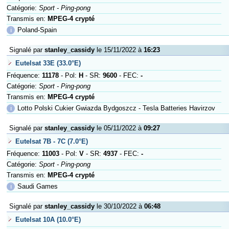
Catégorie:
Sport - Ping-pong
Transmis en:
MPEG-4 crypté
ℹ
Poland-Spain
Signalé par
stanley_cassidy
le 15/11/2022 à
16:23
Eutelsat 33E (33.0°E)
Fréquence:
11178
- Pol:
H
- SR:
9600
- FEC:
-
Catégorie:
Sport - Ping-pong
Transmis en:
MPEG-4 crypté
ℹ
Lotto Polski Cukier Gwiazda Bydgoszcz - Tesla Batteries Havirzov
Signalé par
stanley_cassidy
le 05/11/2022 à
09:27
Eutelsat 7B - 7C (7.0°E)
Fréquence:
11003
- Pol:
V
- SR:
4937
- FEC:
-
Catégorie:
Sport - Ping-pong
Transmis en:
MPEG-4 crypté
ℹ
Saudi Games
Signalé par
stanley_cassidy
le 30/10/2022 à
06:48
Eutelsat 10A (10.0°E)