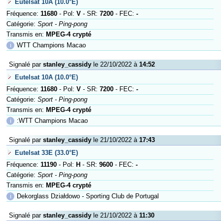
Eutelsat 10A (10.0°E)
Fréquence:
11680
- Pol:
V
- SR:
7200
- FEC:
-
Catégorie:
Sport - Ping-pong
Transmis en:
MPEG-4 crypté
ℹ
WTT Champions Macao
Signalé par
stanley_cassidy
le 22/10/2022 à
14:52
Eutelsat 10A (10.0°E)
Fréquence:
11680
- Pol:
V
- SR:
7200
- FEC:
-
Catégorie:
Sport - Ping-pong
Transmis en:
MPEG-4 crypté
ℹ
:WTT Champions Macao
Signalé par
stanley_cassidy
le 21/10/2022 à
17:43
Eutelsat 33E (33.0°E)
Fréquence:
11190
- Pol:
H
- SR:
9600
- FEC:
-
Catégorie:
Sport - Ping-pong
Transmis en:
MPEG-4 crypté
ℹ
Dekorglass Działdowo - Sporting Club de Portugal
Signalé par
stanley_cassidy
le 21/10/2022 à
11:30