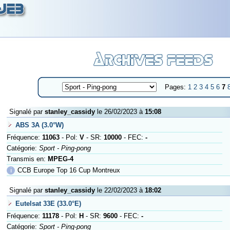
Pages:
1
2
3
4
5
6
7
Signalé par
stanley_cassidy
le 26/02/2023 à
15:08
ABS 3A (3.0°W)
Fréquence:
11063
- Pol:
V
- SR:
10000
- FEC:
-
Catégorie:
Sport - Ping-pong
Transmis en:
MPEG-4
ℹ
CCB Europe Top 16 Cup Montreux
Signalé par
stanley_cassidy
le 22/02/2023 à
18:02
Eutelsat 33E (33.0°E)
Fréquence:
11178
- Pol:
H
- SR:
9600
- FEC:
-
Catégorie:
Sport - Ping-pong