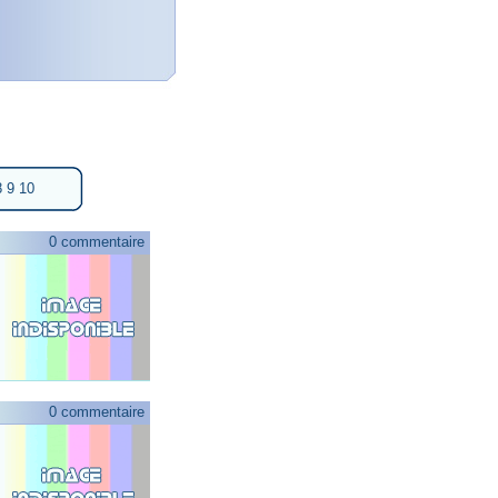
8
9
10
0 commentaire
0 commentaire