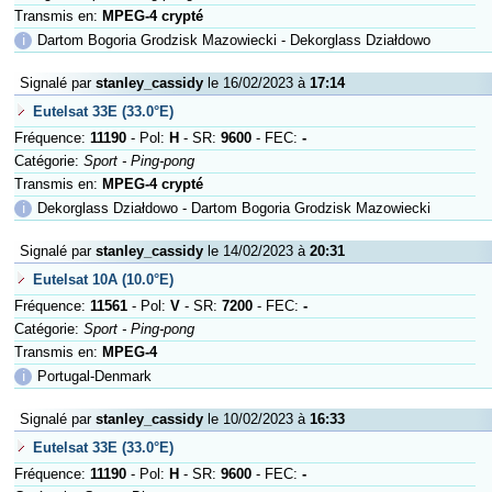
Transmis en:
MPEG-4 crypté
ℹ
Dartom Bogoria Grodzisk Mazowiecki - Dekorglass Działdowo
Signalé par
stanley_cassidy
le 16/02/2023 à
17:14
Eutelsat 33E (33.0°E)
Fréquence:
11190
- Pol:
H
- SR:
9600
- FEC:
-
Catégorie:
Sport - Ping-pong
Transmis en:
MPEG-4 crypté
ℹ
Dekorglass Działdowo - Dartom Bogoria Grodzisk Mazowiecki
Signalé par
stanley_cassidy
le 14/02/2023 à
20:31
Eutelsat 10A (10.0°E)
Fréquence:
11561
- Pol:
V
- SR:
7200
- FEC:
-
Catégorie:
Sport - Ping-pong
Transmis en:
MPEG-4
ℹ
Portugal-Denmark
Signalé par
stanley_cassidy
le 10/02/2023 à
16:33
Eutelsat 33E (33.0°E)
Fréquence:
11190
- Pol:
H
- SR:
9600
- FEC:
-