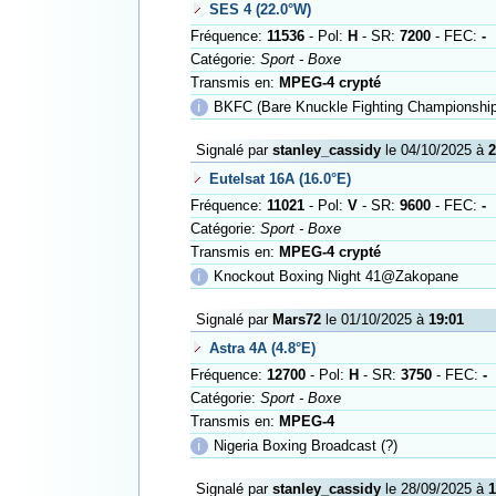
SES 4 (22.0°W)
Fréquence:
11536
- Pol:
H
- SR:
7200
- FEC:
-
Catégorie:
Sport - Boxe
Transmis en:
MPEG-4 crypté
ℹ
BKFC (Bare Knuckle Fighting Championship
Signalé par
stanley_cassidy
le 04/10/2025 à
2
Eutelsat 16A (16.0°E)
Fréquence:
11021
- Pol:
V
- SR:
9600
- FEC:
-
Catégorie:
Sport - Boxe
Transmis en:
MPEG-4 crypté
ℹ
Knockout Boxing Night 41@Zakopane
Signalé par
Mars72
le 01/10/2025 à
19:01
Astra 4A (4.8°E)
Fréquence:
12700
- Pol:
H
- SR:
3750
- FEC:
-
Catégorie:
Sport - Boxe
Transmis en:
MPEG-4
ℹ
Nigeria Boxing Broadcast (?)
Signalé par
stanley_cassidy
le 28/09/2025 à
1