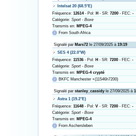
Intelsat 20 (68.5°E)
Fréquence:
12614
- Pol:
H
- SR:
7200
- FEC:
-
Catégorie:
Sport - Boxe
Transmis en:
MPEG-4
ℹ
From South Africa
Signalé par
Mars72
le 27/09/2025 à
19:19
SES 4 (22.0°W)
Fréquence:
11536
- Pol:
H
- SR:
7200
- FEC:
-
Catégorie:
Sport - Boxe
Transmis en:
MPEG-4 crypté
ℹ
BKFC Manchester +(11546h7200)
Signalé par
stanley_cassidy
le 27/09/2025 à
1
Astra 1 (19.2°E)
Fréquence:
11648
- Pol:
V
- SR:
7200
- FEC:
-
Catégorie:
Sport - Boxe
Transmis en:
MPEG-4
ℹ
From Aschersleben