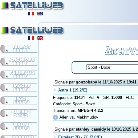
Signalé par
gonzobaby
le 11/10/2025 à
19:41
Astra 1 (19.2°E)
Fréquence:
11434
- Pol:
V
- SR:
15000
- FEC:
-
Catégorie:
Sport - Boxe
Transmis en:
MPEG-4 4:2:2
ℹ
Allen vs. Makhmudov
Signalé par
stanley_cassidy
le 10/10/2025 à
2
Eutelsat 7B - 7C (7.0°E)