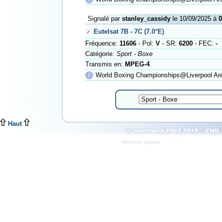
Signalé par
stanley_cassidy
le 10/09/2025 à
0
Eutelsat 7B - 7C (7.0°E)
Fréquence:
11606
- Pol:
V
- SR:
6200
- FEC:
-
Catégorie:
Sport - Boxe
Transmis en:
MPEG-4
ℹ
World Boxing Championships@Liverpool Ar
Haut
Mentions légales