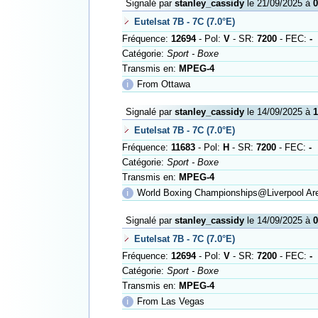
Signalé par
stanley_cassidy
le 21/09/2025 à
0
Eutelsat 7B - 7C (7.0°E)
Fréquence:
12694
- Pol:
V
- SR:
7200
- FEC:
-
Catégorie:
Sport - Boxe
Transmis en:
MPEG-4
ℹ
From Ottawa
Signalé par
stanley_cassidy
le 14/09/2025 à
1
Eutelsat 7B - 7C (7.0°E)
Fréquence:
11683
- Pol:
H
- SR:
7200
- FEC:
-
Catégorie:
Sport - Boxe
Transmis en:
MPEG-4
ℹ
World Boxing Championships@Liverpool Ar
Signalé par
stanley_cassidy
le 14/09/2025 à
0
Eutelsat 7B - 7C (7.0°E)
Fréquence:
12694
- Pol:
V
- SR:
7200
- FEC:
-
Catégorie:
Sport - Boxe
Transmis en:
MPEG-4
ℹ
From Las Vegas