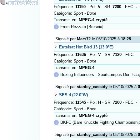
Fréquence:
11150
- Pol:
V
- SR:
7200
- FEC:
-
Catégorie:
Sport - Boxe
Transmis en:
MPEG-4 crypté
ℹ
From Rezzato [Brescia]
Signalé par
Mars72
le 05/10/2025 à
18:28
Eutelsat Hot Bird 13 (13.0°E)
Fréquence:
11636
- Pol:
V
- SR:
7120
- FEC:
-
Catégorie:
Sport - Boxe
Transmis en:
MPEG-4
ℹ
Boxing Influencers - Sportcampus Den Haa
Signalé par
stanley_cassidy
le 05/10/2025 à
0
SES 4 (22.0°W)
Fréquence:
11545
- Pol:
H
- SR:
7200
- FEC:
-
Catégorie:
Sport - Boxe
Transmis en:
MPEG-4 crypté
ℹ
BKFC (Bare Knuckle Fighting Championship
Signalé par
stanley_cassidy
le 05/10/2025 à
0