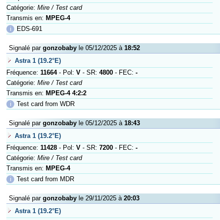
Catégorie:
Mire / Test card
Transmis en:
MPEG-4
ℹ
EDS-691
Signalé par
gonzobaby
le 05/12/2025 à
18:52
Astra 1 (19.2°E)
Fréquence:
11664
- Pol:
V
- SR:
4800
- FEC:
-
Catégorie:
Mire / Test card
Transmis en:
MPEG-4 4:2:2
ℹ
Test card from WDR
Signalé par
gonzobaby
le 05/12/2025 à
18:43
Astra 1 (19.2°E)
Fréquence:
11428
- Pol:
V
- SR:
7200
- FEC:
-
Catégorie:
Mire / Test card
Transmis en:
MPEG-4
ℹ
Test card from MDR
Signalé par
gonzobaby
le 29/11/2025 à
20:03
Astra 1 (19.2°E)