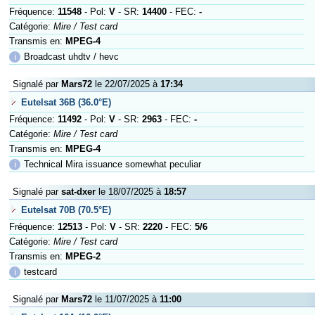
Fréquence:
11548
- Pol:
V
- SR:
14400
- FEC:
-
Catégorie:
Mire / Test card
Transmis en:
MPEG-4
ℹ
Broadcast uhdtv / hevc
Signalé par
Mars72
le 22/07/2025 à
17:34
Eutelsat 36B (36.0°E)
Fréquence:
11492
- Pol:
V
- SR:
2963
- FEC:
-
Catégorie:
Mire / Test card
Transmis en:
MPEG-4
ℹ
Technical Mira issuance somewhat peculiar
Signalé par
sat-dxer
le 18/07/2025 à
18:57
Eutelsat 70B (70.5°E)
Fréquence:
12513
- Pol:
V
- SR:
2220
- FEC:
5/6
Catégorie:
Mire / Test card
Transmis en:
MPEG-2
ℹ
testcard
Signalé par
Mars72
le 11/07/2025 à
11:00