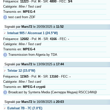
Fréquence:
11223
- Pol:
H
- SR:
4800
- FEC:
3/4
Catégorie:
Mire / Test card
Transmis en:
MPEG-4
ℹ
test card from ZDF
Signalé par
Mars72
le 20/09/2025 à
11:52
Intelsat 905 / Alcomsat 1 (24.5°W)
Fréquence:
12682
- Pol:
H
- SR:
4166
- FEC:
-
Catégorie:
Mire / Test card
Transmis en:
MPEG-4
ℹ
Transmission from Algeria by TDA
Signalé par
Mars72
le 13/09/2025 à
17:44
Telstar 12 (15.0°W)
Fréquence:
11565
- Pol:
H
- SR:
13160
- FEC:
-
Catégorie:
Mire / Test card
Transmis en:
MPEG-4 crypté
ℹ
Broadcast by Synterra Media (Синтерра Медиа) RSCC14W@
Signalé par
Mars72
le 16/08/2025 à
20:03
Eutelsat 7B - 7C (7.0°E)