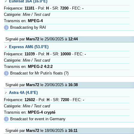
Eutelsat 16A (16.0°E)
Fréquence:
11181
- Pol:
H
- SR:
7200
- FEC:
-
Catégorie:
Mire / Test card
Transmis en:
MPEG-4
ℹ
Broadcasting by RAI
Signalé par
Mars72
le 25/06/2025 à
12:44
Express AM6 (53.0°E)
Fréquence:
11039
- Pol:
H
- SR:
10000
- FEC:
-
Catégorie:
Mire / Test card
Transmis en:
MPEG-2 4:2:2
ℹ
Broadcast for Mr Putin's floats (?)
Signalé par
Mars72
le 20/06/2025 à
16:38
Astra 4A (4.8°E)
Fréquence:
12602
- Pol:
H
- SR:
7200
- FEC:
-
Catégorie:
Mire / Test card
Transmis en:
MPEG-4 crypté
ℹ
Broadcast for event in Germany
Signalé par
Mars72
le 18/06/2025 à
16:11