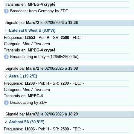
Transmis en:
MPEG-4 crypté
ℹ
Broadcast from Germany by ZDF
Signalé par
Mars72
le 02/06/2026 à
19:36
Eutelsat 8 West B (8.0°W)
Fréquence:
12653
- Pol:
V
- SR:
2500
- FEC:
-
Catégorie:
Mire / Test card
Transmis en:
MPEG-4 crypté
ℹ
Broadcasting in Italy +(12656v2500 fta)
Signalé par
Mars72
le 02/06/2026 à
19:08
Astra 1 (19.2°E)
Fréquence:
11208
- Pol:
H
- SR:
7200
- FEC:
-
Catégorie:
Mire / Test card
Transmis en:
MPEG-4
ℹ
Broadcasting by ZDF
Signalé par
Mars72
le 02/06/2026 à
18:29
Arabsat 5A (30.5°E)
Fréquence:
11606
- Pol:
H
- SR:
2500
- FEC:
-