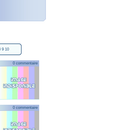
8
9
10
0 commentaire
0 commentaire