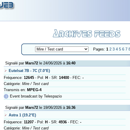
Pages:
1
2
3
4
5
6
7
Signalé par
Mars72
le 24/06/2026 à
16:40
Eutelsat 7B - 7C (7.0°E)
Fréquence:
12645
- Pol:
H
- SR:
14400
- FEC:
-
Catégorie:
Mire / Test card
Transmis en:
MPEG-4
ℹ
Event broadcast by Telespazio
Signalé par
Mars72
le 19/06/2026 à
16:36
Astra 1 (19.2°E)
Fréquence:
11207
- Pol:
H
- SR:
4936
- FEC:
-
Catégorie:
Mire / Test card