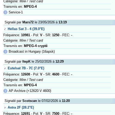
Catégorie:
Mire / Test card
Transmis en:
MPEG-4
ℹ
Service-1
Signalé par
Mars72
le 23/05/2026 à
13:19
Hellas Sat 3 - 4 (39.0°E)
Fréquence:
10981
- Pol:
V
- SR:
1250
- FEC:
-
Catégorie:
Mire / Test card
Transmis en:
MPEG-4 crypté
ℹ
Broadcast in Hungary (16apsk)
Signalé par
ItepK
le 25/02/2026 à
12:29
Eutelsat 7B - 7C (7.0°E)
Fréquence:
12608
- Pol:
V
- SR:
4600
- FEC:
-
Catégorie:
Mire / Test card
Transmis en:
MPEG-4
ℹ
AP Archive (+12620 V 4600)
Signalé par
Scotscan
le 07/02/2026 à
11:20
Astra 2F (28.2°E)
Fréquence:
12691
- Pol:
V
- SR:
7500
- FEC:
-