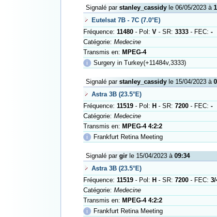
Signalé par
stanley_cassidy
le 06/05/2023 à
1
Eutelsat 7B - 7C (7.0°E)
Fréquence:
11480
- Pol:
V
- SR:
3333
- FEC:
-
Catégorie:
Medecine
Transmis en:
MPEG-4
ℹ
Surgery in Turkey(+11484v,3333)
Signalé par
stanley_cassidy
le 15/04/2023 à
0
Astra 3B (23.5°E)
Fréquence:
11519
- Pol:
H
- SR:
7200
- FEC:
-
Catégorie:
Medecine
Transmis en:
MPEG-4 4:2:2
ℹ
Frankfurt Retina Meeting
Signalé par
gir
le 15/04/2023 à
09:34
Astra 3B (23.5°E)
Fréquence:
11519
- Pol:
H
- SR:
7200
- FEC:
3/
Catégorie:
Medecine
Transmis en:
MPEG-4 4:2:2
ℹ
Frankfurt Retina Meeting