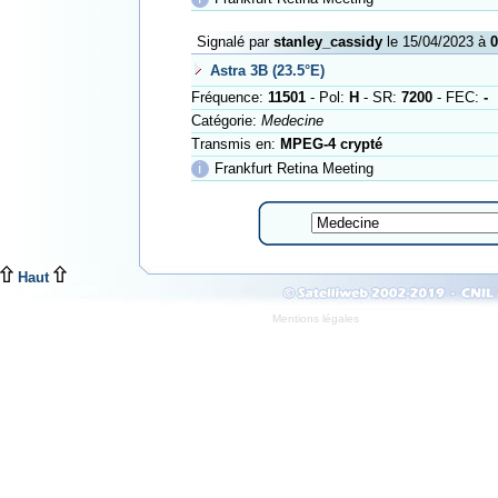
Signalé par
stanley_cassidy
le 15/04/2023 à
0
Astra 3B (23.5°E)
Fréquence:
11501
- Pol:
H
- SR:
7200
- FEC:
-
Catégorie:
Medecine
Transmis en:
MPEG-4 crypté
ℹ
Frankfurt Retina Meeting
Haut
Mentions légales