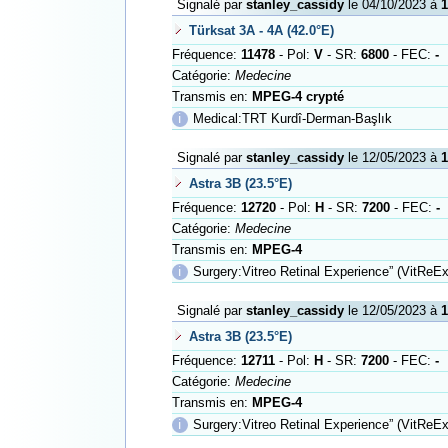
Signalé par
stanley_cassidy
le 04/10/2023 à
1
Türksat 3A - 4A (42.0°E)
Fréquence:
11478
- Pol:
V
- SR:
6800
- FEC:
-
Catégorie:
Medecine
Transmis en:
MPEG-4 crypté
ℹ
Medical:TRT Kurdî-Derman-Başlık
Signalé par
stanley_cassidy
le 12/05/2023 à
1
Astra 3B (23.5°E)
Fréquence:
12720
- Pol:
H
- SR:
7200
- FEC:
-
Catégorie:
Medecine
Transmis en:
MPEG-4
ℹ
Surgery:Vitreo Retinal Experience” (VitReE
Signalé par
stanley_cassidy
le 12/05/2023 à
1
Astra 3B (23.5°E)
Fréquence:
12711
- Pol:
H
- SR:
7200
- FEC:
-
Catégorie:
Medecine
Transmis en:
MPEG-4
ℹ
Surgery:Vitreo Retinal Experience” (VitReE