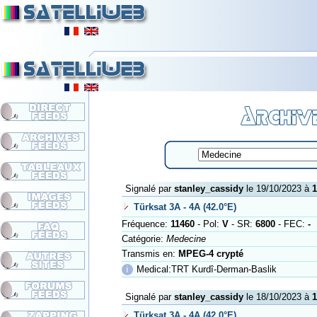
Signalé par
stanley_cassidy
le 19/10/2023 à
1
Türksat 3A - 4A (42.0°E)
Fréquence:
11460
- Pol:
V
- SR:
6800
- FEC:
-
Catégorie:
Medecine
Transmis en:
MPEG-4 crypté
ℹ
Medical:TRT Kurdî-Derman-Baslik
Signalé par
stanley_cassidy
le 18/10/2023 à
1
Türksat 3A - 4A (42.0°E)