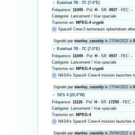
Eutelsat 7B - 7C (7.0°E)
Fréquence:
11049
- Pol:
H
- SR:
4937
- FEC:
-
Catégorie:
Lancement / Vue spaciale
Transmis en:
MPEG-4 crypté
ℹ
SpaceX Crew-3 astronauts splashdown afte
Signalé par
stanley_cassidy
le 27/04/2022 à
0
Eutelsat 7B - 7C (7.0°E)
Fréquence:
11049
- Pol:
H
- SR:
4937
- FEC:
-
Catégorie:
Lancement / Vue spaciale
Transmis en:
MPEG-4 crypté
ℹ
NASA's SpaceX Crew-4 mission launches t
Signalé par
stanley_cassidy
le 27/04/2022 à
0
SES 4 (22.0°W)
Fréquence:
11126
- Pol:
H
- SR:
17250
- FEC:
-
Catégorie:
Lancement / Vue spaciale
Transmis en:
MPEG-4
ℹ
NASA's SpaceX Crew-4 mission launches t
Signalé par
stanley_cassidy
le 25/04/2022 à
1