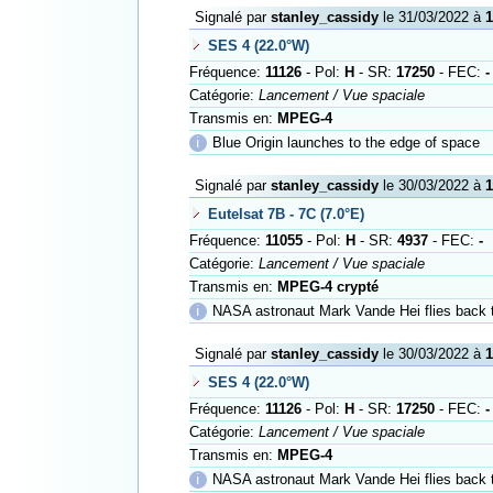
Signalé par
stanley_cassidy
le 31/03/2022 à
1
SES 4 (22.0°W)
Fréquence:
11126
- Pol:
H
- SR:
17250
- FEC:
-
Catégorie:
Lancement / Vue spaciale
Transmis en:
MPEG-4
ℹ
Blue Origin launches to the edge of space
Signalé par
stanley_cassidy
le 30/03/2022 à
1
Eutelsat 7B - 7C (7.0°E)
Fréquence:
11055
- Pol:
H
- SR:
4937
- FEC:
-
Catégorie:
Lancement / Vue spaciale
Transmis en:
MPEG-4 crypté
ℹ
NASA astronaut Mark Vande Hei flies back to Ea
Signalé par
stanley_cassidy
le 30/03/2022 à
1
SES 4 (22.0°W)
Fréquence:
11126
- Pol:
H
- SR:
17250
- FEC:
-
Catégorie:
Lancement / Vue spaciale
Transmis en:
MPEG-4
ℹ
NASA astronaut Mark Vande Hei flies back to Ea