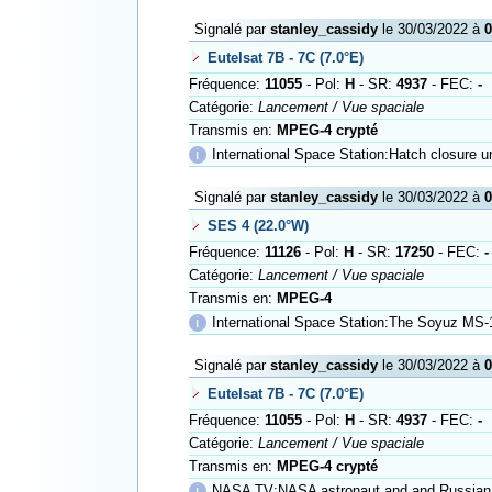
Signalé par
stanley_cassidy
le 30/03/2022 à
0
Eutelsat 7B - 7C (7.0°E)
Fréquence:
11055
- Pol:
H
- SR:
4937
- FEC:
-
Catégorie:
Lancement / Vue spaciale
Transmis en:
MPEG-4 crypté
ℹ
International Space Station:Hatch closure 
Signalé par
stanley_cassidy
le 30/03/2022 à
0
SES 4 (22.0°W)
Fréquence:
11126
- Pol:
H
- SR:
17250
- FEC:
-
Catégorie:
Lancement / Vue spaciale
Transmis en:
MPEG-4
ℹ
International Space Station:The Soyuz MS-
Signalé par
stanley_cassidy
le 30/03/2022 à
0
Eutelsat 7B - 7C (7.0°E)
Fréquence:
11055
- Pol:
H
- SR:
4937
- FEC:
-
Catégorie:
Lancement / Vue spaciale
Transmis en:
MPEG-4 crypté
ℹ
NASA TV:NASA astronaut and and Russian Cosmona