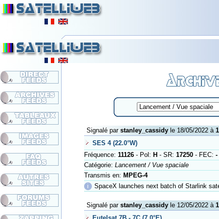
Signalé par
stanley_cassidy
le 18/05/2022 à
1
SES 4 (22.0°W)
Fréquence:
11126
- Pol:
H
- SR:
17250
- FEC:
-
Catégorie:
Lancement / Vue spaciale
Transmis en:
MPEG-4
ℹ
SpaceX launches next batch of Starlink sate
Signalé par
stanley_cassidy
le 12/05/2022 à
1
Eutelsat 7B - 7C (7.0°E)