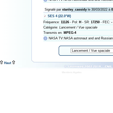
Signalé par
stanley_cassidy
le 30/03/2022 à
0
SES 4 (22.0°W)
Fréquence:
11126
- Pol:
H
- SR:
17250
- FEC:
-
Catégorie:
Lancement / Vue spaciale
Transmis en:
MPEG-4
ℹ
NASA TV:NASA astronaut and and Russian Cosmona
Haut
Mentions légales