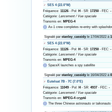
SES 4 (22.0°W)
Fréquence:
11126
- Pol:
H
- SR:
17250
- FEC:
-
Catégorie:
Lancement / Vue spaciale
Transmis en:
MPEG-4
ℹ
Ax-1 crew completes re-entry with splashdow
Signalé par
stanley_cassidy
le 17/04/2022 à
1
SES 4 (22.0°W)
Fréquence:
11126
- Pol:
H
- SR:
17250
- FEC:
-
Catégorie:
Lancement / Vue spaciale
Transmis en:
MPEG-4
ℹ
SpaceX launches a spy satellite
Signalé par
stanley_cassidy
le 16/04/2022 à
0
Eutelsat 7B - 7C (7.0°E)
Fréquence:
11049
- Pol:
H
- SR:
4937
- FEC:
-
Catégorie:
Lancement / Vue spaciale
Transmis en:
MPEG-4 crypté
ℹ
The three Chinese astronauts or taikonauts – Z