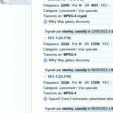
Fréquence:
11055
- Pol:
H
- SR:
4937
- FEC:
-
Catégorie:
Lancement / Vue spaciale
Transmis en:
MPEG-4 crypté
ℹ
Milky Way galaxy discovery
Signalé par
stanley_cassidy
le 12/05/2022 à
1
SES 4 (22.0°W)
Fréquence:
11126
- Pol:
H
- SR:
17250
- FEC:
-
Catégorie:
Lancement / Vue spaciale
Transmis en:
MPEG-4
ℹ
Milky Way galaxy discovery
Signalé par
stanley_cassidy
le 06/05/2022 à
0
SES 4 (22.0°W)
Fréquence:
11126
- Pol:
H
- SR:
17250
- FEC:
-
Catégorie:
Lancement / Vue spaciale
Transmis en:
MPEG-4
ℹ
SpaceX Crew-3 astronauts splashdown afte
Signalé par
stanley_cassidy
le 06/05/2022 à
0