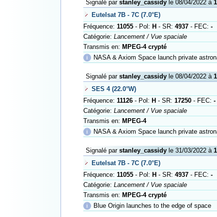
Signalé par
stanley_cassidy
le 08/04/2022 à
1
Eutelsat 7B - 7C (7.0°E)
Fréquence:
11055
- Pol:
H
- SR:
4937
- FEC:
-
Catégorie:
Lancement / Vue spaciale
Transmis en:
MPEG-4 crypté
ℹ
NASA & Axiom Space launch private astrona
Signalé par
stanley_cassidy
le 08/04/2022 à
1
SES 4 (22.0°W)
Fréquence:
11126
- Pol:
H
- SR:
17250
- FEC:
-
Catégorie:
Lancement / Vue spaciale
Transmis en:
MPEG-4
ℹ
NASA & Axiom Space launch private astrona
Signalé par
stanley_cassidy
le 31/03/2022 à
1
Eutelsat 7B - 7C (7.0°E)
Fréquence:
11055
- Pol:
H
- SR:
4937
- FEC:
-
Catégorie:
Lancement / Vue spaciale
Transmis en:
MPEG-4 crypté
ℹ
Blue Origin launches to the edge of space