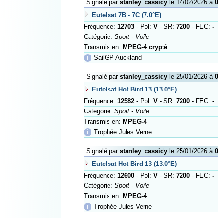
Signalé par
stanley_cassidy
le 14/02/2026 à
0
Eutelsat 7B - 7C (7.0°E)
Fréquence:
12703
- Pol:
V
- SR:
7200
- FEC:
-
Catégorie:
Sport - Voile
Transmis en:
MPEG-4 crypté
ℹ
SailGP Auckland
Signalé par
stanley_cassidy
le 25/01/2026 à
0
Eutelsat Hot Bird 13 (13.0°E)
Fréquence:
12582
- Pol:
V
- SR:
7200
- FEC:
-
Catégorie:
Sport - Voile
Transmis en:
MPEG-4
ℹ
Trophée Jules Verne
Signalé par
stanley_cassidy
le 25/01/2026 à
0
Eutelsat Hot Bird 13 (13.0°E)
Fréquence:
12600
- Pol:
V
- SR:
7200
- FEC:
-
Catégorie:
Sport - Voile
Transmis en:
MPEG-4
ℹ
Trophée Jules Verne