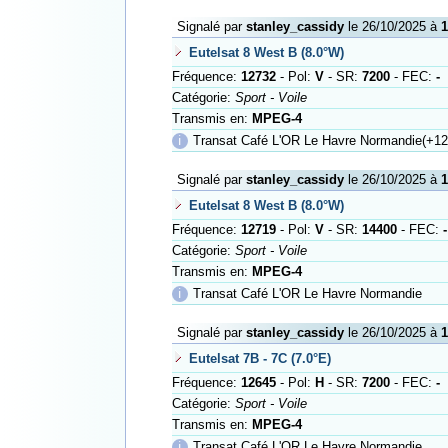
Signalé par
stanley_cassidy
le 26/10/2025 à
1
Eutelsat 8 West B (8.0°W)
Fréquence:
12732
- Pol:
V
- SR:
7200
- FEC:
-
Catégorie:
Sport - Voile
Transmis en:
MPEG-4
ℹ
Transat Café L'OR Le Havre Normandie(+12
Signalé par
stanley_cassidy
le 26/10/2025 à
1
Eutelsat 8 West B (8.0°W)
Fréquence:
12719
- Pol:
V
- SR:
14400
- FEC:
-
Catégorie:
Sport - Voile
Transmis en:
MPEG-4
ℹ
Transat Café L'OR Le Havre Normandie
Signalé par
stanley_cassidy
le 26/10/2025 à
1
Eutelsat 7B - 7C (7.0°E)
Fréquence:
12645
- Pol:
H
- SR:
7200
- FEC:
-
Catégorie:
Sport - Voile
Transmis en:
MPEG-4
ℹ
Transat Café L'OR Le Havre Normandie