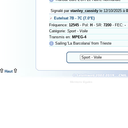
Signalé par
stanley_cassidy
le 12/10/2025 à
0
Eutelsat 7B - 7C (7.0°E)
Fréquence:
12545
- Pol:
H
- SR:
7200
- FEC:
-
Catégorie:
Sport - Voile
Transmis en:
MPEG-4
ℹ
Sailing:'La Barcolana' from Trieste
Haut
Mentions légales