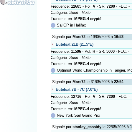
Fréquence:
12685
- Pol:
V
- SR:
7200
- FEC:
-
Catégorie:
Sport - Voile
Transmis en:
MPEG-4 crypté
ℹ
SailGP in Halifax
Signalé par
Mars72
le 19/06/2026 à
16:53
Eutelsat 21B (21.5°E)
Fréquence:
11596
- Pol:
H
- SR:
5000
- FEC:
-
Catégorie:
Sport - Voile
Transmis en:
MPEG-4 crypté
ℹ
Optimist World Championship in Tangier, M
Signalé par
Mars72
le 31/05/2026 à
22:54
Eutelsat 7B - 7C (7.0°E)
Fréquence:
12736
- Pol:
V
- SR:
7200
- FEC:
-
Catégorie:
Sport - Voile
Transmis en:
MPEG-4 crypté
ℹ
New York Sail Grand Prix
Signalé par
stanley_cassidy
le 22/05/2026 à
1