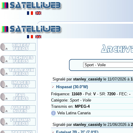
Signalé par
stanley_cassidy
le 11/07/2026 à
1
Hispasat (30.0°W)
Fréquence:
11669
- Pol:
V
- SR:
7200
- FEC:
-
Catégorie:
Sport - Voile
Transmis en:
MPEG-4
ℹ
Vela Latina Canaria
Signalé par
stanley_cassidy
le 21/06/2026 à
2
Eutelsat 7B - 7C (7.0°E)