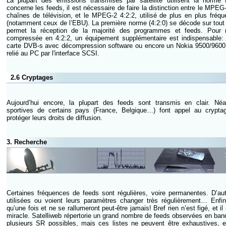
La plupart des émissions transmises par satellite utilisent la norm
concerne les feeds, il est nécessaire de faire la distinction entre le MPEG-2
chaînes de télévision, et le MPEG-2 4:2:2, utilisé de plus en plus fré
(notamment ceux de l’EBU). La première norme (4:2:0) se décode sur tout
permet la réception de la majorité des programmes et feeds. Pour 
compressée en 4:2:2, un équipement supplémentaire est indispensable: 
carte DVB-s avec décompression software ou encore un Nokia 9500/960
relié au PC par l'interface SCSI.
2.6 Cryptages
Aujourd’hui encore, la plupart des feeds sont transmis en clair. Né
sportives de certains pays (France, Belgique…) font appel au crypta
protéger leurs droits de diffusion.
3. Recherche
Certaines fréquences de feeds sont régulières, voire permanentes. D’au
utilisées ou voient leurs paramètres changer très régulièrement… Enfin
qu’une fois et ne se rallumeront peut-être jamais! Bref rien n’est figé, et il
miracle. Satelliweb répertorie un grand nombre de feeds observées en band
plusieurs SR possibles, mais ces listes ne peuvent être exhaustives, e