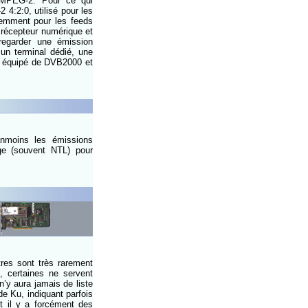
e MPEG-2. Pour ce qui
 4:2:0, utilisé pour les
quemment pour les feeds
 récepteur numérique et
regarder une émission
un terminal dédié, une
0 équipé de DVB2000 et
anmoins les émissions
ge (souvent NTL) pour
tres sont très rarement
, certaines ne servent
 n’y aura jamais de liste
e Ku, indiquant parfois
t il y a forcément des