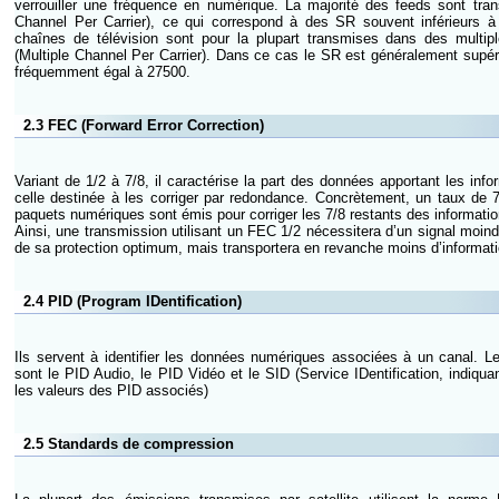
verrouiller une fréquence en numérique. La majorité des feeds sont tr
Channel Per Carrier), ce qui correspond à des SR souvent inférieurs à
chaînes de télévision sont pour la plupart transmises dans des multi
(Multiple Channel Per Carrier). Dans ce cas le SR est généralement supéri
fréquemment égal à 27500.
2.3 FEC (Forward Error Correction)
Variant de 1/2 à 7/8, il caractérise la part des données apportant les inf
celle destinée à les corriger par redondance. Concrètement, un taux de 7
paquets numériques sont émis pour corriger les 7/8 restants des information
Ainsi, une transmission utilisant un FEC 1/2 nécessitera d’un signal moindr
de sa protection optimum, mais transportera en revanche moins d’informatio
2.4 PID (Program IDentification)
Ils servent à identifier les données numériques associées à un canal. Le
sont le PID Audio, le PID Vidéo et le SID (Service IDentification, indiqua
les valeurs des PID associés)
2.5 Standards de compression