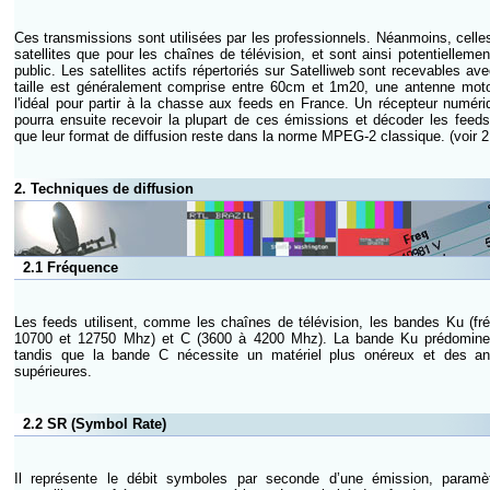
Ces transmissions sont utilisées par les professionnels. Néanmoins, celles
satellites que pour les chaînes de télévision, et sont ainsi potentielleme
public. Les satellites actifs répertoriés sur Satelliweb sont recevables a
taille est généralement comprise entre 60cm et 1m20, une antenne mot
l'idéal pour partir à la chasse aux feeds en France. Un récepteur numé
pourra ensuite recevoir la plupart de ces émissions et décoder les feeds 
que leur format de diffusion reste dans la norme MPEG-2 classique. (voir 2
2. Techniques de diffusion
2.1 Fréquence
Les feeds utilisent, comme les chaînes de télévision, les bandes Ku (f
10700 et 12750 Mhz) et C (3600 à 4200 Mhz). La bande Ku prédomine
tandis que la bande C nécessite un matériel plus onéreux et des a
supérieures.
2.2 SR (Symbol Rate)
Il représente le débit symboles par seconde d’une émission, paramèt