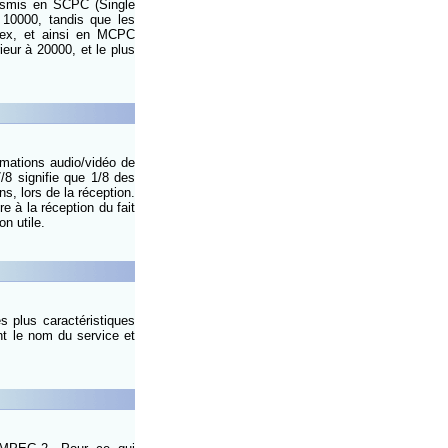
ansmis en SCPC (Single
 10000, tandis que les
plex, et ainsi en MCPC
eur à 20000, et le plus
ormations audio/vidéo de
/8 signifie que 1/8 des
s, lors de la réception.
e à la réception du fait
n utile.
s plus caractéristiques
nt le nom du service et