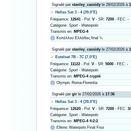
Signalé par
stanley_cassidy
le 28/02/2026 à
1
Hellas Sat 3 - 4 (39.0°E)
Fréquence:
12641
- Pol:
V
- SR:
7200
- FEC:
-
Catégorie:
Sport - Waterpolo
Transmis en:
MPEG-4
ℹ
Κυπέλλου Ελλάδας final ¼
Signalé par
stanley_cassidy
le 27/02/2026 à
1
Eutelsat 7B - 7C (7.0°E)
Fréquence:
11122
- Pol:
V
- SR:
5000
- FEC:
-
Catégorie:
Sport - Waterpolo
Transmis en:
MPEG-4 crypté
ℹ
Olympic Roma-Florentia
Signalé par
gir
le 27/02/2026 à
17:36
Hellas Sat 3 - 4 (39.0°E)
Fréquence:
12620
- Pol:
V
- SR:
7200
- FEC:
3/
Catégorie:
Sport - Waterpolo
Transmis en:
MPEG-4 4:2:2
ℹ
Ellenic Waterpolo Final Four