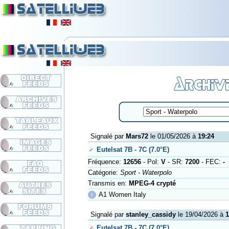
Signalé par
Mars72
le 01/05/2026 à
19:24
Eutelsat 7B - 7C (7.0°E)
Fréquence:
12656
- Pol:
V
- SR:
7200
- FEC:
-
Catégorie:
Sport - Waterpolo
Transmis en:
MPEG-4 crypté
ℹ
A1 Women Italy
Signalé par
stanley_cassidy
le 19/04/2026 à
1
Eutelsat 7B - 7C (7.0°E)