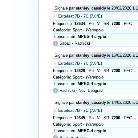
Signalé par
stanley_cassidy
le 20/02/2026 à
1
Eutelsat 7B - 7C (7.0°E)
Fréquence:
12634
- Pol:
V
- SR:
7200
- FEC:
-
Catégorie:
Sport - Waterpolo
Transmis en:
MPEG-4 crypté
ℹ
Šabac - Radnički
Signalé par
stanley_cassidy
le 16/02/2026 à
1
Eutelsat 7B - 7C (7.0°E)
Fréquence:
12628
- Pol:
V
- SR:
7200
- FEC:
-
Catégorie:
Sport - Waterpolo
Transmis en:
MPEG-4 crypté
ℹ
Radnički - Novi Beograd
Signalé par
stanley_cassidy
le 14/02/2026 à
1
Eutelsat 7B - 7C (7.0°E)
Fréquence:
12645
- Pol:
V
- SR:
7200
- FEC:
-
Catégorie:
Sport - Waterpolo
Transmis en:
MPEG-4 crypté
ℹ
Partizan-Sabac