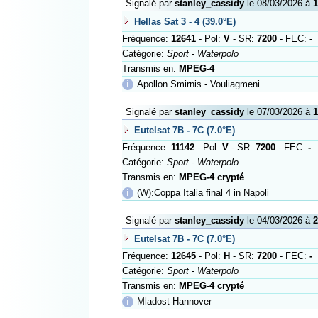
Signalé par
stanley_cassidy
le 08/03/2026 à
1
Hellas Sat 3 - 4 (39.0°E)
Fréquence:
12641
- Pol:
V
- SR:
7200
- FEC:
-
Catégorie:
Sport - Waterpolo
Transmis en:
MPEG-4
ℹ
Apollon Smirnis - Vouliagmeni
Signalé par
stanley_cassidy
le 07/03/2026 à
1
Eutelsat 7B - 7C (7.0°E)
Fréquence:
11142
- Pol:
V
- SR:
7200
- FEC:
-
Catégorie:
Sport - Waterpolo
Transmis en:
MPEG-4 crypté
ℹ
(W):Coppa Italia final 4 in Napoli
Signalé par
stanley_cassidy
le 04/03/2026 à
2
Eutelsat 7B - 7C (7.0°E)
Fréquence:
12645
- Pol:
H
- SR:
7200
- FEC:
-
Catégorie:
Sport - Waterpolo
Transmis en:
MPEG-4 crypté
ℹ
Mladost-Hannover