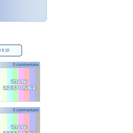
8
9
10
0 commentaire
0 commentaire