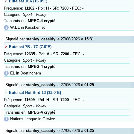
Eutelsat 16A (16.0°E)
Fréquence:
11162
- Pol:
H
- SR:
7200
- FEC:
-
Catégorie:
Sport - Volley
Transmis en:
MPEG-4 crypté
ℹ
W:EL in Kecskemet
Signalé par
stanley_cassidy
le 27/06/2026 à
15:31
Eutelsat 7B - 7C (7.0°E)
Fréquence:
12635
- Pol:
V
- SR:
7200
- FEC:
-
Catégorie:
Sport - Volley
Transmis en:
MPEG-4 crypté
ℹ
EL in Doetinchem
Signalé par
stanley_cassidy
le 27/06/2026 à
01:25
Eutelsat Hot Bird 13 (13.0°E)
Fréquence:
11609
- Pol:
H
- SR:
7200
- FEC:
-
Catégorie:
Sport - Volley
Transmis en:
MPEG-4 crypté
ℹ
Nations League in Gliwice
Signalé par
stanley_cassidy
le 27/06/2026 à
01:25