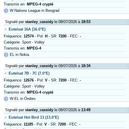
Transmis en:
MPEG-4 crypté
ℹ
W:Nations League in Beograd
Signalé par
stanley_cassidy
le 08/07/2026 à
18:53
Eutelsat 16A (16.0°E)
Fréquence:
12574
- Pol:
H
- SR:
7200
- FEC:
-
Catégorie:
Sport - Volley
Transmis en:
MPEG-4
ℹ
EL in Nokia
Signalé par
stanley_cassidy
le 08/07/2026 à
18:34
Eutelsat 7B - 7C (7.0°E)
Fréquence:
12676
- Pol:
V
- SR:
7200
- FEC:
-
Catégorie:
Sport - Volley
Transmis en:
MPEG-4 crypté
ℹ
W:EL in Örebro
Signalé par
stanley_cassidy
le 08/07/2026 à
13:49
Eutelsat Hot Bird 13 (13.0°E)
Fréquence:
11185
- Pol:
V
- SR:
7200
- FEC:
-