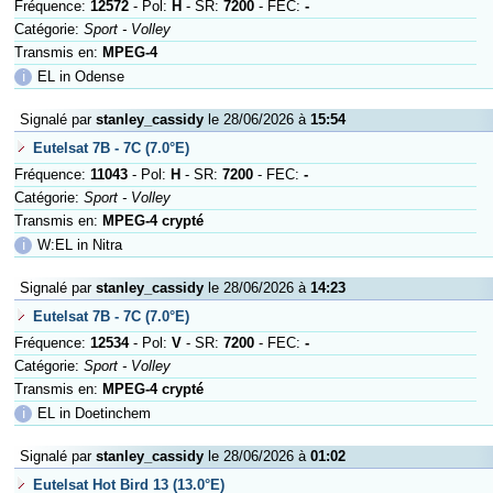
Fréquence:
12572
- Pol:
H
- SR:
7200
- FEC:
-
Catégorie:
Sport - Volley
Transmis en:
MPEG-4
ℹ
EL in Odense
Signalé par
stanley_cassidy
le 28/06/2026 à
15:54
Eutelsat 7B - 7C (7.0°E)
Fréquence:
11043
- Pol:
H
- SR:
7200
- FEC:
-
Catégorie:
Sport - Volley
Transmis en:
MPEG-4 crypté
ℹ
W:EL in Nitra
Signalé par
stanley_cassidy
le 28/06/2026 à
14:23
Eutelsat 7B - 7C (7.0°E)
Fréquence:
12534
- Pol:
V
- SR:
7200
- FEC:
-
Catégorie:
Sport - Volley
Transmis en:
MPEG-4 crypté
ℹ
EL in Doetinchem
Signalé par
stanley_cassidy
le 28/06/2026 à
01:02
Eutelsat Hot Bird 13 (13.0°E)