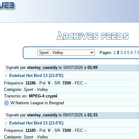
Pages:
1
2
3
4
5
6
7
Signalé par
stanley_cassidy
le 10/07/2026 à
01:49
Eutelsat Hot Bird 13 (13.0°E)
Fréquence:
11186
- Pol:
V
- SR:
7200
- FEC:
-
Catégorie:
Sport - Volley
Transmis en:
MPEG-4 crypté
ℹ
W:Nations League in Beograd
Signalé par
stanley_cassidy
le 09/07/2026 à
01:33
Eutelsat Hot Bird 13 (13.0°E)
Fréquence:
11185
- Pol:
V
- SR:
7200
- FEC:
-
Catégorie:
Sport - Volley