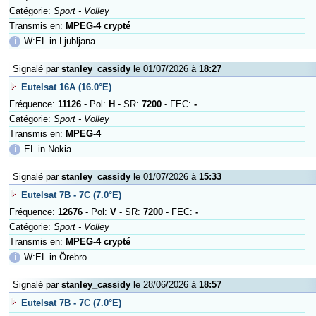
Catégorie:
Sport - Volley
Transmis en:
MPEG-4 crypté
ℹ
W:EL in Ljubljana
Signalé par
stanley_cassidy
le 01/07/2026 à
18:27
Eutelsat 16A (16.0°E)
Fréquence:
11126
- Pol:
H
- SR:
7200
- FEC:
-
Catégorie:
Sport - Volley
Transmis en:
MPEG-4
ℹ
EL in Nokia
Signalé par
stanley_cassidy
le 01/07/2026 à
15:33
Eutelsat 7B - 7C (7.0°E)
Fréquence:
12676
- Pol:
V
- SR:
7200
- FEC:
-
Catégorie:
Sport - Volley
Transmis en:
MPEG-4 crypté
ℹ
W:EL in Örebro
Signalé par
stanley_cassidy
le 28/06/2026 à
18:57
Eutelsat 7B - 7C (7.0°E)