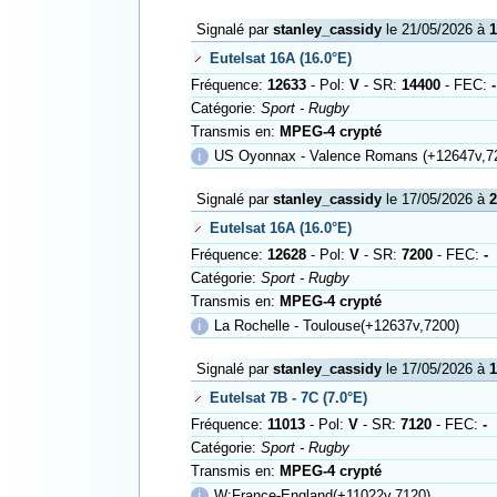
Signalé par
stanley_cassidy
le 21/05/2026 à
1
Eutelsat 16A (16.0°E)
Fréquence:
12633
- Pol:
V
- SR:
14400
- FEC:
-
Catégorie:
Sport - Rugby
Transmis en:
MPEG-4 crypté
ℹ
US Oyonnax - Valence Romans (+12647v,7
Signalé par
stanley_cassidy
le 17/05/2026 à
2
Eutelsat 16A (16.0°E)
Fréquence:
12628
- Pol:
V
- SR:
7200
- FEC:
-
Catégorie:
Sport - Rugby
Transmis en:
MPEG-4 crypté
ℹ
La Rochelle - Toulouse(+12637v,7200)
Signalé par
stanley_cassidy
le 17/05/2026 à
1
Eutelsat 7B - 7C (7.0°E)
Fréquence:
11013
- Pol:
V
- SR:
7120
- FEC:
-
Catégorie:
Sport - Rugby
Transmis en:
MPEG-4 crypté
ℹ
W:France-England(+11022v,7120)