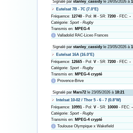
Signalé par
stanley_cassidy
le 24/05/2026 à
1
Eutelsat 7B - 7C (7.0°E)
Fréquence:
12740
- Pol:
H
- SR:
7200
- FEC:
-
Catégorie:
Sport - Rugby
Transmis en:
MPEG-4
ℹ
Valladolid RAC-Liceo Frances
Signalé par
stanley_cassidy
le 23/05/2026 à
1
Eutelsat 16A (16.0°E)
Fréquence:
12665
- Pol:
V
- SR:
7200
- FEC:
-
Catégorie:
Sport - Rugby
Transmis en:
MPEG-4 crypté
ℹ
Provence-Brive
Signalé par
Mars72
le 23/05/2026 à
18:21
Intelsat 10-02 / Thor 5 - 6 - 7 (0.8°W)
Fréquence:
10991
- Pol:
V
- SR:
10000
- FEC:
-
Catégorie:
Sport - Rugby
Transmis en:
MPEG-4 crypté
ℹ
Toulouse Olympique x Wakefield