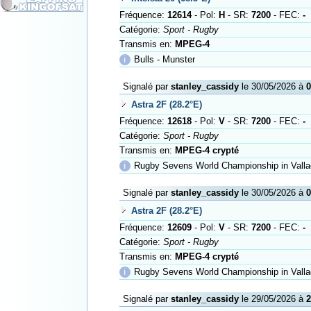
Fréquence:
12614
- Pol:
H
- SR:
7200
- FEC:
-
Catégorie:
Sport - Rugby
Transmis en:
MPEG-4
ℹ
Bulls - Munster
Signalé par
stanley_cassidy
le 30/05/2026 à
0
Astra 2F (28.2°E)
Fréquence:
12618
- Pol:
V
- SR:
7200
- FEC:
-
Catégorie:
Sport - Rugby
Transmis en:
MPEG-4 crypté
ℹ
Rugby Sevens World Championship in Valla
Signalé par
stanley_cassidy
le 30/05/2026 à
0
Astra 2F (28.2°E)
Fréquence:
12609
- Pol:
V
- SR:
7200
- FEC:
-
Catégorie:
Sport - Rugby
Transmis en:
MPEG-4 crypté
ℹ
Rugby Sevens World Championship in Valla
Signalé par
stanley_cassidy
le 29/05/2026 à
2