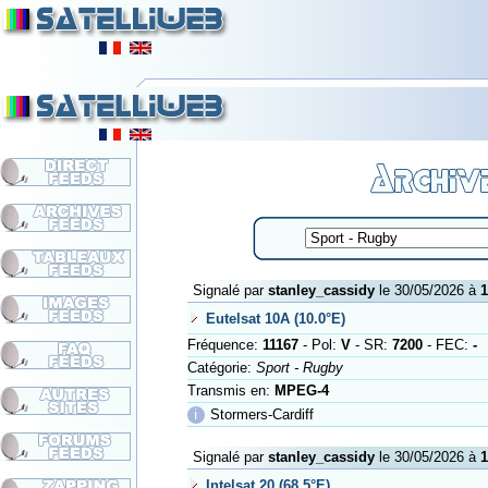
Signalé par
stanley_cassidy
le 30/05/2026 à
1
Eutelsat 10A (10.0°E)
Fréquence:
11167
- Pol:
V
- SR:
7200
- FEC:
-
Catégorie:
Sport - Rugby
Transmis en:
MPEG-4
ℹ
Stormers-Cardiff
Signalé par
stanley_cassidy
le 30/05/2026 à
1
Intelsat 20 (68.5°E)