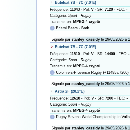
Eutelsat 7B - 7C (7.0°E)
Fréquence:
11043
- Pol:
V
- SR:
7120
- FEC:
-
Catégorie:
Sport - Rugby
Transmis en:
MPEG-4 crypté
ℹ
Bristol Bears - Bath
Signalé par
stanley_cassidy
le 29/05/2026 à
1
Eutelsat 7B - 7C (7.0°E)
Fréquence:
11510
- Pol:
V
- SR:
14400
- FEC:
-
Catégorie:
Sport - Rugby
Transmis en:
MPEG-4 crypté
ℹ
Colomiers-Provence Rugby (+11495v,7200)
Signalé par
stanley_cassidy
le 29/05/2026 à
1
Astra 2F (28.2°E)
Fréquence:
12618
- Pol:
V
- SR:
7200
- FEC:
-
Catégorie:
Sport - Rugby
Transmis en:
MPEG-4 crypté
ℹ
Rugby Sevens World Championship in Valla
Signalé par
stanley_cassidy
le 29/05/2026 à
1