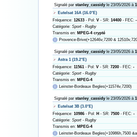
Signalé par
stanley_cassidy
le 23/05/2026 à
1
Eutelsat 16A (16.0°E)
Fréquence:
12633
- Pol:
V
- SR:
14400
- FEC:
-
Catégorie:
Sport - Rugby
Transmis en:
MPEG-4 crypté
ℹ
Provence-Brive(+12646v,7200 & 12510v,720
Signalé par
stanley_cassidy
le 23/05/2026 à
1
Astra 1 (19.2°E)
Fréquence:
11561
- Pol:
V
- SR:
7200
- FEC:
-
Catégorie:
Sport - Rugby
Transmis en:
MPEG-4
ℹ
Leinster-Bordeaux Begles(+11574v,7200)
Signalé par
stanley_cassidy
le 23/05/2026 à
1
Eutelsat 3B (3.0°E)
Fréquence:
10986
- Pol:
H
- SR:
7500
- FEC:
-
Catégorie:
Sport - Rugby
Transmis en:
MPEG-4
ℹ
Leinster-Bordeaux Begles(+10986h,7500 &