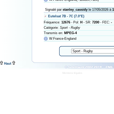
Signalé par
stanley_cassidy
le 17/05/2026 à
1
Eutelsat 7B - 7C (7.0°E)
Fréquence:
12676
- Pol:
H
- SR:
7200
- FEC:
-
Catégorie:
Sport - Rugby
Transmis en:
MPEG-4
ℹ
W:France-England
Haut
Mentions légales