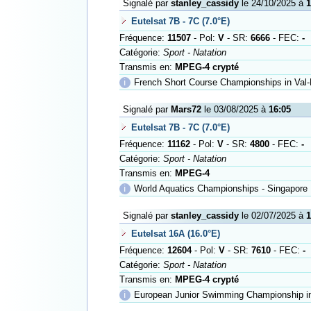
Signalé par
stanley_cassidy
le 24/10/2025 à
1
Eutelsat 7B - 7C (7.0°E)
Fréquence:
11507
- Pol:
V
- SR:
6666
- FEC:
-
Catégorie:
Sport - Natation
Transmis en:
MPEG-4 crypté
ℹ
French Short Course Championships in Val-
Signalé par
Mars72
le 03/08/2025 à
16:05
Eutelsat 7B - 7C (7.0°E)
Fréquence:
11162
- Pol:
V
- SR:
4800
- FEC:
-
Catégorie:
Sport - Natation
Transmis en:
MPEG-4
ℹ
World Aquatics Championships - Singapore
Signalé par
stanley_cassidy
le 02/07/2025 à
1
Eutelsat 16A (16.0°E)
Fréquence:
12604
- Pol:
V
- SR:
7610
- FEC:
-
Catégorie:
Sport - Natation
Transmis en:
MPEG-4 crypté
ℹ
European Junior Swimming Championship i