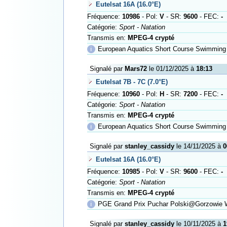
Eutelsat 16A (16.0°E)
Fréquence:
10986
- Pol:
V
- SR:
9600
- FEC:
-
Catégorie:
Sport - Natation
Transmis en:
MPEG-4 crypté
ℹ
European Aquatics Short Course Swimming 
Signalé par
Mars72
le 01/12/2025 à
18:13
Eutelsat 7B - 7C (7.0°E)
Fréquence:
10960
- Pol:
H
- SR:
7200
- FEC:
-
Catégorie:
Sport - Natation
Transmis en:
MPEG-4 crypté
ℹ
European Aquatics Short Course Swimming
Signalé par
stanley_cassidy
le 14/11/2025 à
0
Eutelsat 16A (16.0°E)
Fréquence:
10985
- Pol:
V
- SR:
9600
- FEC:
-
Catégorie:
Sport - Natation
Transmis en:
MPEG-4 crypté
ℹ
PGE Grand Prix Puchar Polski@Gorzowie W
Signalé par
stanley_cassidy
le 10/11/2025 à
1