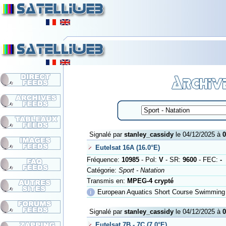
Signalé par
stanley_cassidy
le 04/12/2025 à
0
Eutelsat 16A (16.0°E)
Fréquence:
10985
- Pol:
V
- SR:
9600
- FEC:
-
Catégorie:
Sport - Natation
Transmis en:
MPEG-4 crypté
ℹ
European Aquatics Short Course Swimming 
Signalé par
stanley_cassidy
le 04/12/2025 à
0
Eutelsat 7B - 7C (7.0°E)