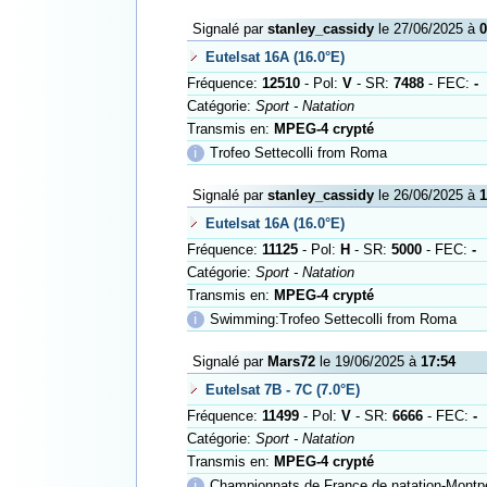
Signalé par
stanley_cassidy
le 27/06/2025 à
0
Eutelsat 16A (16.0°E)
Fréquence:
12510
- Pol:
V
- SR:
7488
- FEC:
-
Catégorie:
Sport - Natation
Transmis en:
MPEG-4 crypté
ℹ
Trofeo Settecolli from Roma
Signalé par
stanley_cassidy
le 26/06/2025 à
1
Eutelsat 16A (16.0°E)
Fréquence:
11125
- Pol:
H
- SR:
5000
- FEC:
-
Catégorie:
Sport - Natation
Transmis en:
MPEG-4 crypté
ℹ
Swimming:Trofeo Settecolli from Roma
Signalé par
Mars72
le 19/06/2025 à
17:54
Eutelsat 7B - 7C (7.0°E)
Fréquence:
11499
- Pol:
V
- SR:
6666
- FEC:
-
Catégorie:
Sport - Natation
Transmis en:
MPEG-4 crypté
ℹ
Championnats de France de natation-Montpe