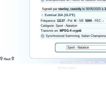
Signalé par
stanley_cassidy
le 30/05/2025 à
1
Eutelsat 16A (16.0°E)
Fréquence:
11137
- Pol:
H
- SR:
5000
- FEC:
-
Catégorie:
Sport - Natation
Transmis en:
MPEG-4 crypté
ℹ
Synchronized Swimming: Italian Championsh
Haut
Mentions légales