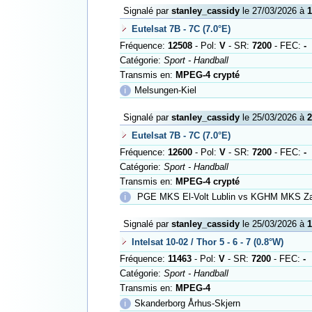
Signalé par
stanley_cassidy
le 27/03/2026 à
1
Eutelsat 7B - 7C (7.0°E)
Fréquence:
12508
- Pol:
V
- SR:
7200
- FEC:
-
Catégorie:
Sport - Handball
Transmis en:
MPEG-4 crypté
ℹ
Melsungen-Kiel
Signalé par
stanley_cassidy
le 25/03/2026 à
2
Eutelsat 7B - 7C (7.0°E)
Fréquence:
12600
- Pol:
V
- SR:
7200
- FEC:
-
Catégorie:
Sport - Handball
Transmis en:
MPEG-4 crypté
ℹ
PGE MKS El-Volt Lublin vs KGHM MKS Zag
Signalé par
stanley_cassidy
le 25/03/2026 à
1
Intelsat 10-02 / Thor 5 - 6 - 7 (0.8°W)
Fréquence:
11463
- Pol:
V
- SR:
7200
- FEC:
-
Catégorie:
Sport - Handball
Transmis en:
MPEG-4
ℹ
Skanderborg Århus-Skjern