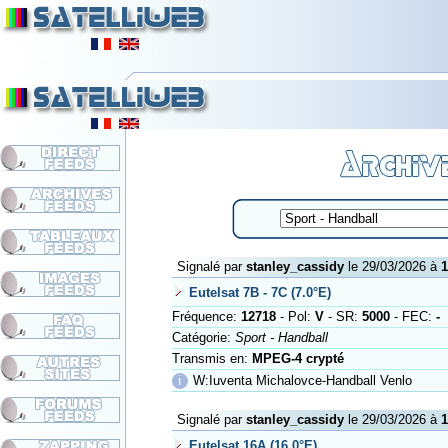
Signalé par
stanley_cassidy
le 29/03/2026 à
1
Eutelsat 7B - 7C (7.0°E)
Fréquence:
12718
- Pol:
V
- SR:
5000
- FEC:
-
Catégorie:
Sport - Handball
Transmis en:
MPEG-4 crypté
ℹ
W:Iuventa Michalovce-Handball Venlo
Signalé par
stanley_cassidy
le 29/03/2026 à
1
Eutelsat 16A (16.0°E)