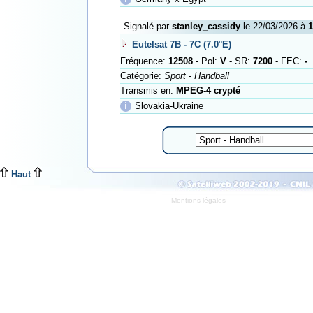
Signalé par
stanley_cassidy
le 22/03/2026 à
1
Eutelsat 7B - 7C (7.0°E)
Fréquence:
12508
- Pol:
V
- SR:
7200
- FEC:
-
Catégorie:
Sport - Handball
Transmis en:
MPEG-4 crypté
ℹ
Slovakia-Ukraine
Haut
Mentions légales