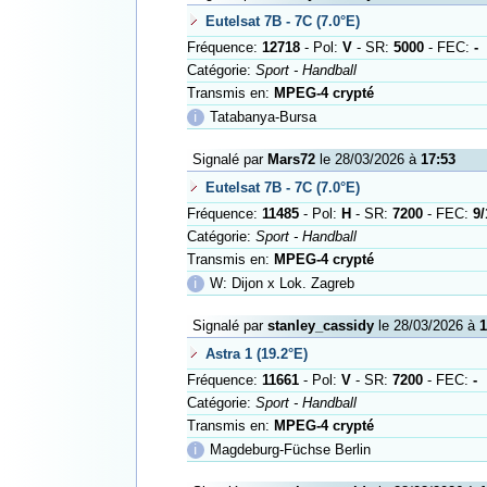
Eutelsat 7B - 7C (7.0°E)
Fréquence:
12718
- Pol:
V
- SR:
5000
- FEC:
-
Catégorie:
Sport - Handball
Transmis en:
MPEG-4 crypté
ℹ
Tatabanya-Bursa
Signalé par
Mars72
le 28/03/2026 à
17:53
Eutelsat 7B - 7C (7.0°E)
Fréquence:
11485
- Pol:
H
- SR:
7200
- FEC:
9/
Catégorie:
Sport - Handball
Transmis en:
MPEG-4 crypté
ℹ
W: Dijon x Lok. Zagreb
Signalé par
stanley_cassidy
le 28/03/2026 à
1
Astra 1 (19.2°E)
Fréquence:
11661
- Pol:
V
- SR:
7200
- FEC:
-
Catégorie:
Sport - Handball
Transmis en:
MPEG-4 crypté
ℹ
Magdeburg-Füchse Berlin