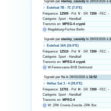
Signalé par
stanley_cassidy
le 28/03/2026 à
1
Eutelsat 7B - 7C (7.0°E)
Fréquence:
12509
- Pol:
V
- SR:
7200
- FEC:
-
Catégorie:
Sport - Handball
Transmis en:
MPEG-4 crypté
ℹ
Magdeburg-Füchse Berlin
Signalé par
stanley_cassidy
le 28/03/2026 à
1
Eutelsat 16A (16.0°E)
Fréquence:
12510
- Pol:
V
- SR:
7200
- FEC:
-
Catégorie:
Sport - Handball
Transmis en:
MPEG-4 crypté
ℹ
W:Ferencvaros-BVB Dortmund
Signalé par
Yu
le 28/03/2026 à
16:52
Hellas Sat 3 - 4 (39.0°E)
Fréquence:
12701
- Pol:
H
- SR:
7200
- FEC:
-
Catégorie:
Sport - Handball
Transmis en:
MPEG-4
ℹ
W: ZRK Crvena Zvezda -ZRK Bor.