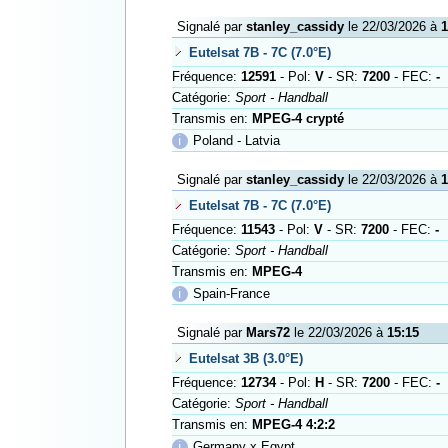
Signalé par
stanley_cassidy
le 22/03/2026 à
1
Eutelsat 7B - 7C (7.0°E)
Fréquence:
12591
- Pol:
V
- SR:
7200
- FEC:
-
Catégorie:
Sport - Handball
Transmis en:
MPEG-4 crypté
ℹ
Poland - Latvia
Signalé par
stanley_cassidy
le 22/03/2026 à
1
Eutelsat 7B - 7C (7.0°E)
Fréquence:
11543
- Pol:
V
- SR:
7200
- FEC:
-
Catégorie:
Sport - Handball
Transmis en:
MPEG-4
ℹ
Spain-France
Signalé par
Mars72
le 22/03/2026 à
15:15
Eutelsat 3B (3.0°E)
Fréquence:
12734
- Pol:
H
- SR:
7200
- FEC:
-
Catégorie:
Sport - Handball
Transmis en:
MPEG-4 4:2:2
ℹ
Germany x Egypt