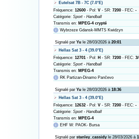
Eutelsat 7B - 7C (7.0°E)
Fréquence:
12600
- Pol:
V
- SR:
7200
- FEC:
-
Catégorie:
Sport - Handball
Transmis en:
MPEG-4 crypté
ℹ
Wybrzeze Gdansk-MMTS Kwidzyn
Signalé par
Yu
le 28/03/2026 à
20:01
Hellas Sat 3 - 4 (39.0°E)
Fréquence:
12701
- Pol:
H
- SR:
7200
- FEC:
3/
Catégorie:
Sport - Handball
Transmis en:
MPEG-4
ℹ
RK Partizan-Dinamo Pančevo
Signalé par
Yu
le 28/03/2026 à
18:36
Hellas Sat 3 - 4 (39.0°E)
Fréquence:
12632
- Pol:
V
- SR:
7200
- FEC:
-
Catégorie:
Sport - Handball
Transmis en:
MPEG-4
ℹ
EHF W: PAOK- Bursa
Signalé par
stanley_cassidy
le 28/03/2026 à
1