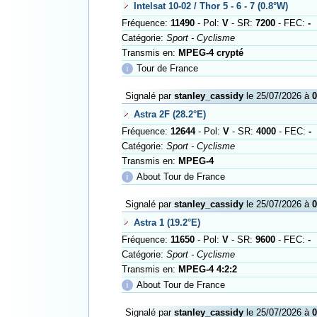
Intelsat 10-02 / Thor 5 - 6 - 7 (0.8°W)
Fréquence:
11490
- Pol:
V
- SR:
7200
- FEC:
-
Catégorie:
Sport - Cyclisme
Transmis en:
MPEG-4 crypté
ℹ
Tour de France
Signalé par
stanley_cassidy
le 25/07/2026 à
0
Astra 2F (28.2°E)
Fréquence:
12644
- Pol:
V
- SR:
4000
- FEC:
-
Catégorie:
Sport - Cyclisme
Transmis en:
MPEG-4
ℹ
About Tour de France
Signalé par
stanley_cassidy
le 25/07/2026 à
0
Astra 1 (19.2°E)
Fréquence:
11650
- Pol:
V
- SR:
9600
- FEC:
-
Catégorie:
Sport - Cyclisme
Transmis en:
MPEG-4 4:2:2
ℹ
About Tour de France
Signalé par
stanley_cassidy
le 25/07/2026 à
0