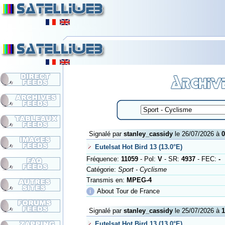
Signalé par
stanley_cassidy
le 26/07/2026 à
0
Eutelsat Hot Bird 13 (13.0°E)
Fréquence:
11059
- Pol:
V
- SR:
4937
- FEC:
-
Catégorie:
Sport - Cyclisme
Transmis en:
MPEG-4
ℹ
About Tour de France
Signalé par
stanley_cassidy
le 25/07/2026 à
1
Eutelsat Hot Bird 13 (13.0°E)