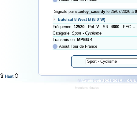
Signalé par
stanley_cassidy
le 25/07/2026 à
0
Eutelsat 8 West B (8.0°W)
Fréquence:
12520
- Pol:
V
- SR:
4800
- FEC:
-
Catégorie:
Sport - Cyclisme
Transmis en:
MPEG-4
ℹ
About Tour de France
Haut
Mentions légales