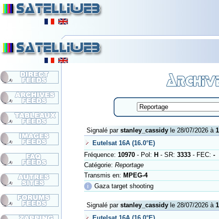
Signalé par
stanley_cassidy
le 28/07/2026 à
1
Eutelsat 16A (16.0°E)
Fréquence:
10970
- Pol:
H
- SR:
3333
- FEC:
-
Catégorie:
Reportage
Transmis en:
MPEG-4
ℹ
Gaza target shooting
Signalé par
stanley_cassidy
le 28/07/2026 à
1
Eutelsat 16A (16.0°E)